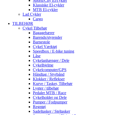
Sports/City El-cykler
Klassiske El-cykler
MTB El-cykler
Lad Cykler
Cargo
TILBEHØR
Cykel Tilbehør
Bagagebærer
Barends/styrender
Barnestole
Cykel Værktøj
Speedbox / E-bike tuning
Låse
Cykelanhænger / Dele
Cykelhjelme
Cykelcomputer/GPS
Håndtag / Styrbånd
Klokker / Reflekser
Kurve / Tasker, Tilbehør
Lygter / tilbehør
Pedaler MTB / Race
Cykelholder og Dele
Pumper / Fodpumper
Regntøj
Sadeltasker / Steltasker