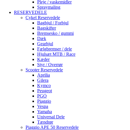
Pleje / vaskemidler
Spraymaling
RESERVEDELE
Cykel Reservedele
Baghjul / Forhjul
Bagskifter
Bremsesko / gummi
Dæk
Gearhjul
Fælgbremser / dele
Hjulsæt MTB / Race
Kæder
Styr / Overrør
Scooter Reservedele
Aprilia
Gilera
Kymco
Peugeot
PGO
Piaggio
Vespa
Yamaha
Universal Dele
Tændrør
Piaggio APE 50 Reservedele