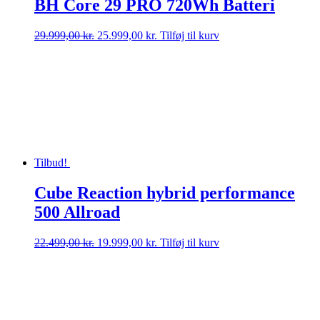
BH Core 29 PRO 720Wh Batteri
Den
Den
29.999,00
kr.
25.999,00
kr.
Tilføj til kurv
oprindelige
aktuelle
pris
pris
var:
er:
29.999,00 kr..
25.999,00 kr..
Tilbud!
Cube Reaction hybrid performance
500 Allroad
Den
Den
22.499,00
kr.
19.999,00
kr.
Tilføj til kurv
oprindelige
aktuelle
pris
pris
var:
er:
22.499,00 kr..
19.999,00 kr..