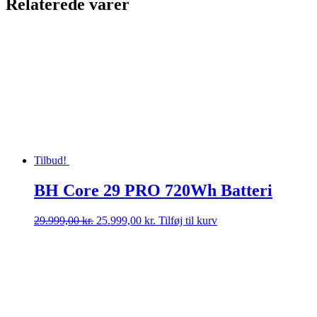
Relaterede varer
Tilbud!
BH Core 29 PRO 720Wh Batteri
Den
Den
29.999,00
kr.
25.999,00
kr.
Tilføj til kurv
oprindelige
aktuelle
pris
pris
var:
er:
29.999,00 kr..
25.999,00 kr..