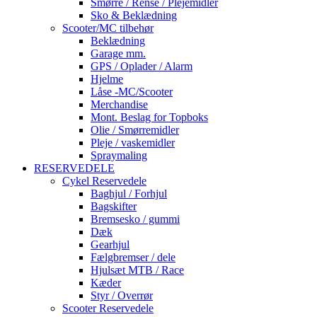
Smørre / Rense / Plejemidler
Sko & Beklædning
Scooter/MC tilbehør
Beklædning
Garage mm.
GPS / Oplader / Alarm
Hjelme
Låse -MC/Scooter
Merchandise
Mont. Beslag for Topboks
Olie / Smørremidler
Pleje / vaskemidler
Spraymaling
RESERVEDELE
Cykel Reservedele
Baghjul / Forhjul
Bagskifter
Bremsesko / gummi
Dæk
Gearhjul
Fælgbremser / dele
Hjulsæt MTB / Race
Kæder
Styr / Overrør
Scooter Reservedele