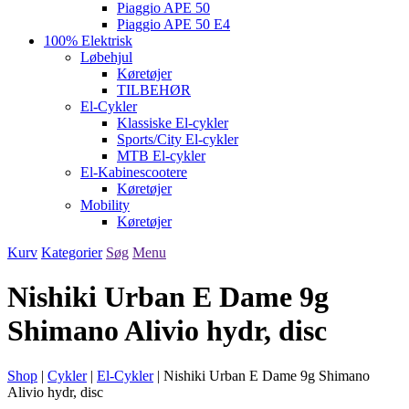
Piaggio APE 50
Piaggio APE 50 E4
100% Elektrisk
Løbehjul
Køretøjer
TILBEHØR
El-Cykler
Klassiske El-cykler
Sports/City El-cykler
MTB El-cykler
El-Kabinescootere
Køretøjer
Mobility
Køretøjer
Kurv
Kategorier
Søg
Menu
Nishiki Urban E Dame 9g
Shimano Alivio hydr, disc
Shop
|
Cykler
|
El-Cykler
|
Nishiki Urban E Dame 9g Shimano
Alivio hydr, disc