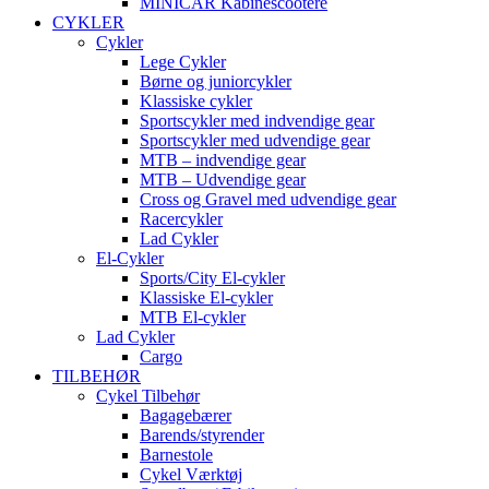
MINICAR Kabinescootere
CYKLER
Cykler
Lege Cykler
Børne og juniorcykler
Klassiske cykler
Sportscykler med indvendige gear
Sportscykler med udvendige gear
MTB – indvendige gear
MTB – Udvendige gear
Cross og Gravel med udvendige gear
Racercykler
Lad Cykler
El-Cykler
Sports/City El-cykler
Klassiske El-cykler
MTB El-cykler
Lad Cykler
Cargo
TILBEHØR
Cykel Tilbehør
Bagagebærer
Barends/styrender
Barnestole
Cykel Værktøj