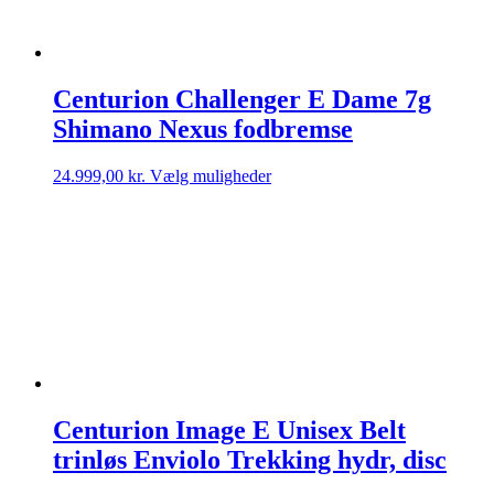
Centurion Challenger E Dame 7g
Shimano Nexus fodbremse
Dette
24.999,00
kr.
Vælg muligheder
vare
har
flere
varianter.
Mulighederne
kan
vælges
på
varesiden
Centurion Image E Unisex Belt
trinløs Enviolo Trekking hydr, disc