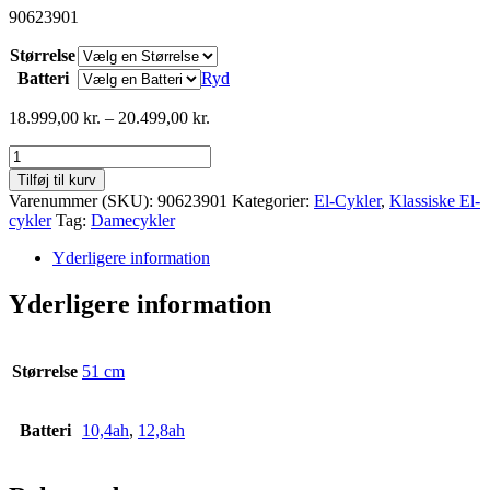
90623901
Størrelse
Batteri
Ryd
Prisinterval:
18.999,00
kr.
–
20.499,00
kr.
18.999,00 kr.
Nishiki
til
Urban
20.499,00 kr.
Tilføj til kurv
E
Varenummer (SKU):
90623901
Kategorier:
El-Cykler
,
Klassiske El-
Dame
cykler
Tag:
Damecykler
9g
Shimano
Yderligere information
Alivio
hydr,
Yderligere information
disc
antal
Størrelse
51 cm
Batteri
10,4ah
,
12,8ah