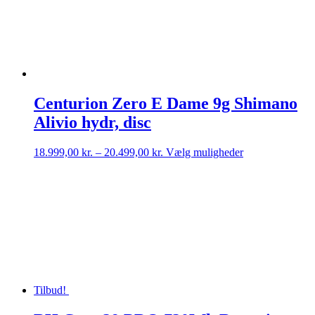
Centurion Zero E Dame 9g Shimano
Alivio hydr, disc
Prisinterval:
Dette
18.999,00
kr.
–
20.499,00
kr.
Vælg muligheder
18.999,00 kr.
vare
til
har
20.499,00 kr.
flere
varianter.
Mulighederne
kan
vælges
på
varesiden
Tilbud!