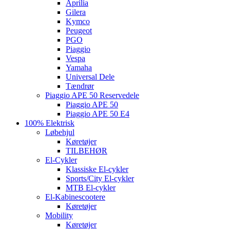
Aprilia
Gilera
Kymco
Peugeot
PGO
Piaggio
Vespa
Yamaha
Universal Dele
Tændrør
Piaggio APE 50 Reservedele
Piaggio APE 50
Piaggio APE 50 E4
100% Elektrisk
Løbehjul
Køretøjer
TILBEHØR
El-Cykler
Klassiske El-cykler
Sports/City El-cykler
MTB El-cykler
El-Kabinescootere
Køretøjer
Mobility
Køretøjer