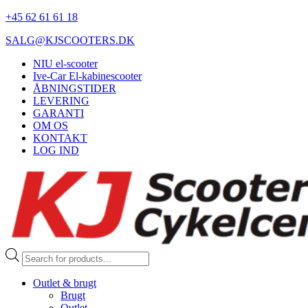
+45 62 61 61 18
SALG@KJSCOOTERS.DK
NIU el-scooter
Ive-Car El-kabinescooter
ÅBNINGSTIDER
LEVERING
GARANTI
OM OS
KONTAKT
LOG IND
Products
search
Outlet & brugt
Brugt
Outlet