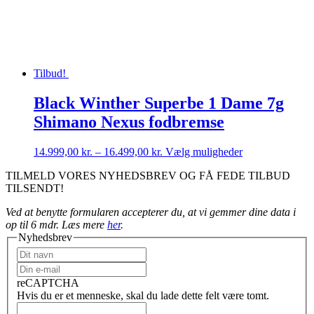
Tilbud!
Black Winther Superbe 1 Dame 7g
Shimano Nexus fodbremse
Prisinterval:
Dette
14.999,00
kr.
–
16.499,00
kr.
Vælg muligheder
14.999,00 kr.
vare
TILMELD VORES NYHEDSBREV OG FÅ FEDE TILBUD
til
har
TILSENDT!
16.499,00 kr.
flere
varianter.
Ved at benytte formularen accepterer du, at vi gemmer dine data i
Mulighederne
op til 6 mdr. Læs mere
her
.
kan
Nyhedsbrev
vælges
på
varesiden
reCAPTCHA
Hvis du er et menneske, skal du lade dette felt være tomt.