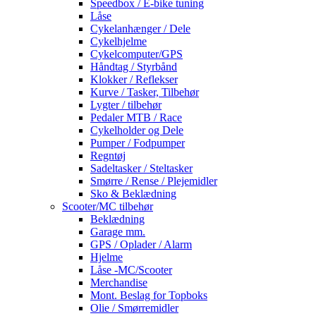
Speedbox / E-bike tuning
Låse
Cykelanhænger / Dele
Cykelhjelme
Cykelcomputer/GPS
Håndtag / Styrbånd
Klokker / Reflekser
Kurve / Tasker, Tilbehør
Lygter / tilbehør
Pedaler MTB / Race
Cykelholder og Dele
Pumper / Fodpumper
Regntøj
Sadeltasker / Steltasker
Smørre / Rense / Plejemidler
Sko & Beklædning
Scooter/MC tilbehør
Beklædning
Garage mm.
GPS / Oplader / Alarm
Hjelme
Låse -MC/Scooter
Merchandise
Mont. Beslag for Topboks
Olie / Smørremidler