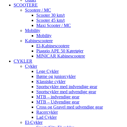
SCOOTERE
Scootere / MC
Scooter 30 km/t
Scooter 45 km/t
Maxi Scooter / MC
Mobility
Mobility
Kabinescootere
El-Kabinescootere
Piaggio APE 50 Køretøjer
MINICAR Kabinescootere
CYKLER
Cykler
Lege Cykler
Børne og juniorcykler
Klassiske cykler
Sportscykler med indvendige gear
Sportscykler med udvendige gear
MTB – indvendige gear
MTB – Udvendige gear
Cross og Gravel med udvendige gear
Racercykler
Lad Cykler
El-Cykler