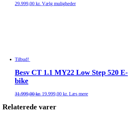
Dette
29.999,00
kr.
Vælg muligheder
vare
har
flere
varianter.
Mulighederne
kan
vælges
på
varesiden
Tilbud!
Besv CT 1.1 MY22 Low Step 520 E-
bike
Den
Den
31.999,00
kr.
19.999,00
kr.
Læs mere
oprindelige
aktuelle
pris
pris
Relaterede varer
var:
er:
31.999,00 kr..
19.999,00 kr..