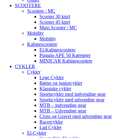
SCOOTERE
Scootere / MC
Scooter 30 km/t
Scooter 45 km/t
Maxi Scooter / MC
Mobility
Mobility
Kabinescootere
El-Kabinescootere
Piaggio APE 50 Køretøjer
MINICAR Kabinescootere
CYKLER
Cykler
Lege Cykler
Børne og juniorcykler
Klassiske cykler
Sportscykler med indvendige gear
Sportscykler med udvendige gear
MTB – indvendige gear
MTB – Udvendige gear
Cross og Gravel med udvendige gear
Racercykler
Lad Cykler
El-Cykler