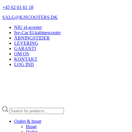
+45 62 61 61 18
SALG@KJSCOOTERS.DK
NIU el-scooter
Ive-Car El-kabinescooter
ÅBNINGSTIDER
LEVERING
GARANTI
OM OS
KONTAKT
LOG IND
Products
search
Outlet & brugt
Brugt
Outlet