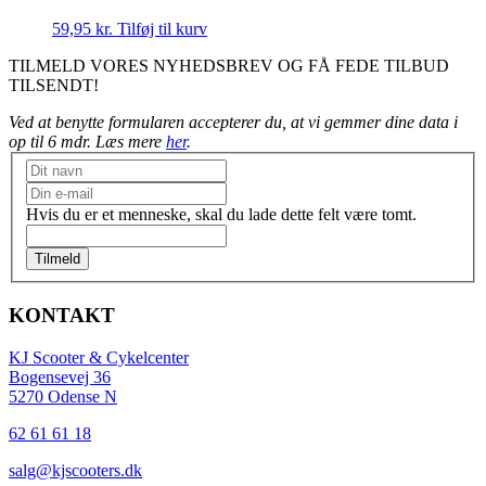
59,95
kr.
Tilføj til kurv
TILMELD VORES NYHEDSBREV OG FÅ FEDE TILBUD
TILSENDT!
Ved at benytte formularen accepterer du, at vi gemmer dine data i
op til 6 mdr. Læs mere
her
.
Nyhedsbrev
Hvis du er et menneske, skal du lade dette felt være tomt.
Tilmeld
KONTAKT
KJ Scooter & Cykelcenter
Bogensevej 36
5270 Odense N
62 61 61 18
salg@kjscooters.dk