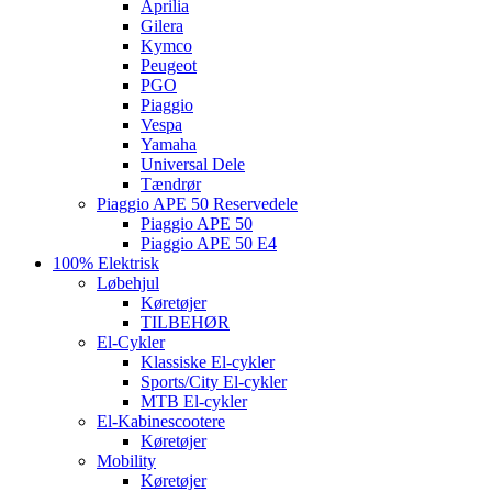
Aprilia
Gilera
Kymco
Peugeot
PGO
Piaggio
Vespa
Yamaha
Universal Dele
Tændrør
Piaggio APE 50 Reservedele
Piaggio APE 50
Piaggio APE 50 E4
100% Elektrisk
Løbehjul
Køretøjer
TILBEHØR
El-Cykler
Klassiske El-cykler
Sports/City El-cykler
MTB El-cykler
El-Kabinescootere
Køretøjer
Mobility
Køretøjer