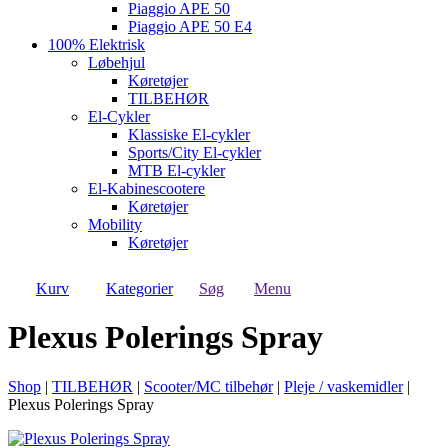
Piaggio APE 50
Piaggio APE 50 E4
100% Elektrisk
Løbehjul
Køretøjer
TILBEHØR
El-Cykler
Klassiske El-cykler
Sports/City El-cykler
MTB El-cykler
El-Kabinescootere
Køretøjer
Mobility
Køretøjer
Kurv
Kategorier
Søg
Menu
Plexus Polerings Spray
Shop
|
TILBEHØR
|
Scooter/MC tilbehør
|
Pleje / vaskemidler
|
Plexus Polerings Spray