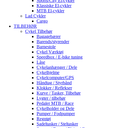
Sports/City El-cykler
Klassiske El-cykler
MTB El-cykler
Lad Cykler
Cargo
TILBEHØR
Cykel Tilbehør
Bagagebærer
Barends/styrender
Barnestole
Cykel Værktøj
Speedbox / E-bike tuning
Låse
Cykelanhænger / Dele
Cykelhjelme
Cykelcomputer/GPS
Håndtag / Styrbånd
Klokker / Reflekser
Kurve / Tasker, Tilbehør
Lygter / tilbehør
Pedaler MTB / Race
Cykelholder og Dele
Pumper / Fodpumper
Regntøj
Sadeltasker / Steltasker