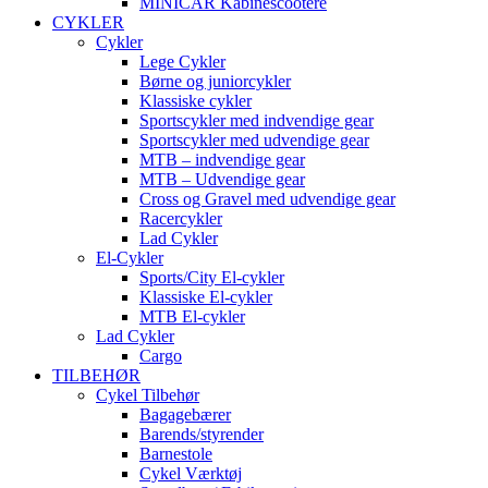
MINICAR Kabinescootere
CYKLER
Cykler
Lege Cykler
Børne og juniorcykler
Klassiske cykler
Sportscykler med indvendige gear
Sportscykler med udvendige gear
MTB – indvendige gear
MTB – Udvendige gear
Cross og Gravel med udvendige gear
Racercykler
Lad Cykler
El-Cykler
Sports/City El-cykler
Klassiske El-cykler
MTB El-cykler
Lad Cykler
Cargo
TILBEHØR
Cykel Tilbehør
Bagagebærer
Barends/styrender
Barnestole
Cykel Værktøj