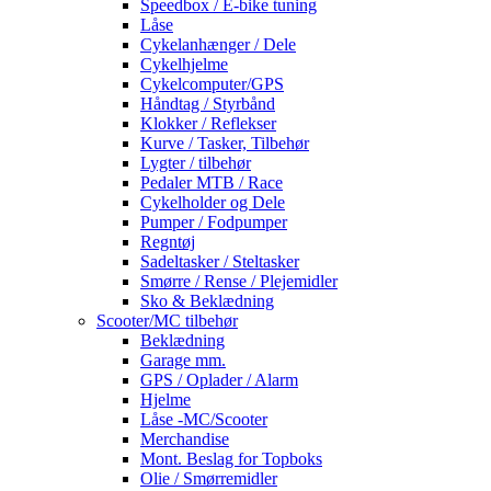
Speedbox / E-bike tuning
Låse
Cykelanhænger / Dele
Cykelhjelme
Cykelcomputer/GPS
Håndtag / Styrbånd
Klokker / Reflekser
Kurve / Tasker, Tilbehør
Lygter / tilbehør
Pedaler MTB / Race
Cykelholder og Dele
Pumper / Fodpumper
Regntøj
Sadeltasker / Steltasker
Smørre / Rense / Plejemidler
Sko & Beklædning
Scooter/MC tilbehør
Beklædning
Garage mm.
GPS / Oplader / Alarm
Hjelme
Låse -MC/Scooter
Merchandise
Mont. Beslag for Topboks
Olie / Smørremidler