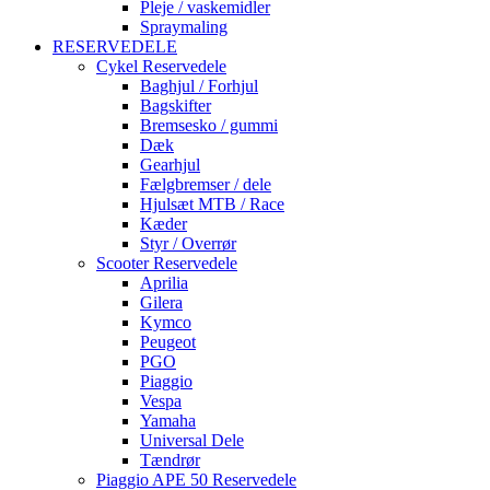
Pleje / vaskemidler
Spraymaling
RESERVEDELE
Cykel Reservedele
Baghjul / Forhjul
Bagskifter
Bremsesko / gummi
Dæk
Gearhjul
Fælgbremser / dele
Hjulsæt MTB / Race
Kæder
Styr / Overrør
Scooter Reservedele
Aprilia
Gilera
Kymco
Peugeot
PGO
Piaggio
Vespa
Yamaha
Universal Dele
Tændrør
Piaggio APE 50 Reservedele