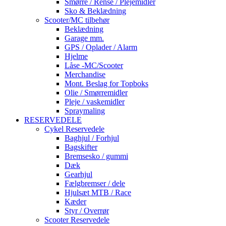
Smørre / Rense / Plejemidler
Sko & Beklædning
Scooter/MC tilbehør
Beklædning
Garage mm.
GPS / Oplader / Alarm
Hjelme
Låse -MC/Scooter
Merchandise
Mont. Beslag for Topboks
Olie / Smørremidler
Pleje / vaskemidler
Spraymaling
RESERVEDELE
Cykel Reservedele
Baghjul / Forhjul
Bagskifter
Bremsesko / gummi
Dæk
Gearhjul
Fælgbremser / dele
Hjulsæt MTB / Race
Kæder
Styr / Overrør
Scooter Reservedele