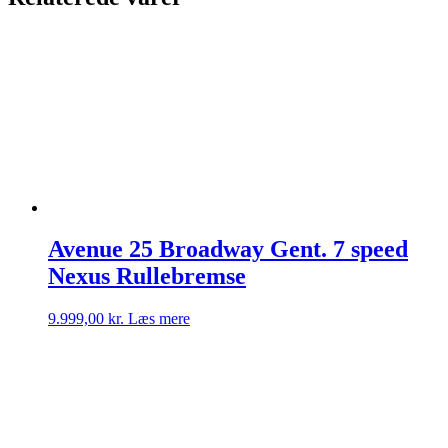
fod
56
cm
mat
mørkegrå/sølv
antal
Avenue 25 Broadway Gent. 7 speed
Nexus Rullebremse
9.999,00
kr.
Læs mere