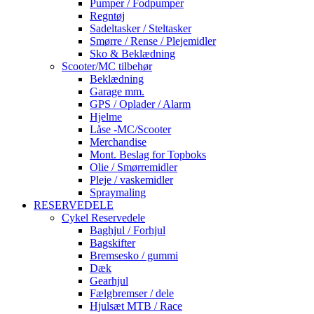
Pumper / Fodpumper
Regntøj
Sadeltasker / Steltasker
Smørre / Rense / Plejemidler
Sko & Beklædning
Scooter/MC tilbehør
Beklædning
Garage mm.
GPS / Oplader / Alarm
Hjelme
Låse -MC/Scooter
Merchandise
Mont. Beslag for Topboks
Olie / Smørremidler
Pleje / vaskemidler
Spraymaling
RESERVEDELE
Cykel Reservedele
Baghjul / Forhjul
Bagskifter
Bremsesko / gummi
Dæk
Gearhjul
Fælgbremser / dele
Hjulsæt MTB / Race