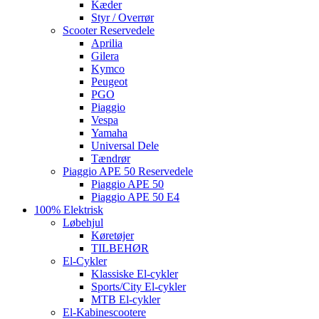
Kæder
Styr / Overrør
Scooter Reservedele
Aprilia
Gilera
Kymco
Peugeot
PGO
Piaggio
Vespa
Yamaha
Universal Dele
Tændrør
Piaggio APE 50 Reservedele
Piaggio APE 50
Piaggio APE 50 E4
100% Elektrisk
Løbehjul
Køretøjer
TILBEHØR
El-Cykler
Klassiske El-cykler
Sports/City El-cykler
MTB El-cykler
El-Kabinescootere