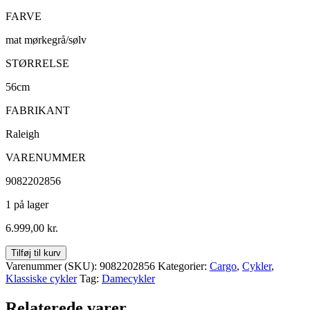
FARVE
mat mørkegrå/sølv
STØRRELSE
56cm
FABRIKANT
Raleigh
VARENUMMER
9082202856
1 på lager
6.999,00
kr.
Raleigh
Tilføj til kurv
Yate
Varenummer (SKU):
9082202856
Kategorier:
Cargo
,
Cykler
,
Cargo
Klassiske cykler
Tag:
Damecykler
Dame
7g
Relaterede varer