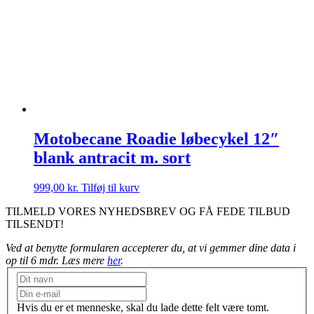
var:
er:
999,00 kr..
599,00 kr..
Motobecane Roadie løbecykel 12″
blank antracit m. sort
999,00
kr.
Tilføj til kurv
TILMELD VORES NYHEDSBREV OG FÅ FEDE TILBUD
TILSENDT!
Ved at benytte formularen accepterer du, at vi gemmer dine data i
op til 6 mdr. Læs mere
her
.
Nyhedsbrev
Hvis du er et menneske, skal du lade dette felt være tomt.