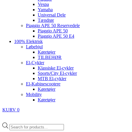
Vespa
Yamaha
Universal Dele
Tændrør
Piaggio APE 50 Reservedele
Piaggio APE 50
Piaggio APE 50 E4
100% Elektrisk
Løbehjul
Køretøjer
TILBEHØR
El-Cykler
Klassiske El-cykler
Sports/City El-cykler
MTB El-cykler
El-Kabinescootere
Køretøjer
Mobility
Køretøjer
KURV
0
Products
search