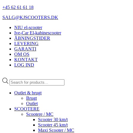
+45 62 61 61 18
SALG@KJSCOOTERS.DK
NIU el-scooter
Ive-Car El-kabinescooter
ÅBNINGSTIDER
LEVERING
GARANTI
OM OS
KONTAKT
LOG IND
Products
search
Outlet & brugt
Brugt
Outlet
SCOOTERE
Scootere / MC
Scooter 30 km/t
Scooter 45 km/t
Maxi Scooter / MC