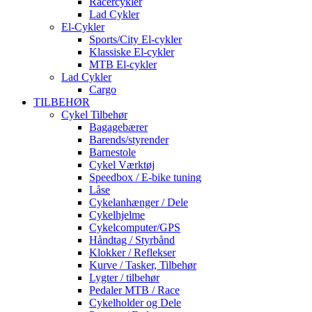
Racercykler
Lad Cykler
El-Cykler
Sports/City El-cykler
Klassiske El-cykler
MTB El-cykler
Lad Cykler
Cargo
TILBEHØR
Cykel Tilbehør
Bagagebærer
Barends/styrender
Barnestole
Cykel Værktøj
Speedbox / E-bike tuning
Låse
Cykelanhænger / Dele
Cykelhjelme
Cykelcomputer/GPS
Håndtag / Styrbånd
Klokker / Reflekser
Kurve / Tasker, Tilbehør
Lygter / tilbehør
Pedaler MTB / Race
Cykelholder og Dele