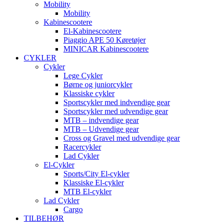
Mobility
Mobility
Kabinescootere
El-Kabinescootere
Piaggio APE 50 Køretøjer
MINICAR Kabinescootere
CYKLER
Cykler
Lege Cykler
Børne og juniorcykler
Klassiske cykler
Sportscykler med indvendige gear
Sportscykler med udvendige gear
MTB – indvendige gear
MTB – Udvendige gear
Cross og Gravel med udvendige gear
Racercykler
Lad Cykler
El-Cykler
Sports/City El-cykler
Klassiske El-cykler
MTB El-cykler
Lad Cykler
Cargo
TILBEHØR