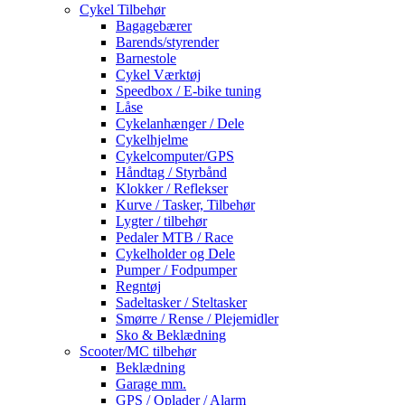
Cykel Tilbehør
Bagagebærer
Barends/styrender
Barnestole
Cykel Værktøj
Speedbox / E-bike tuning
Låse
Cykelanhænger / Dele
Cykelhjelme
Cykelcomputer/GPS
Håndtag / Styrbånd
Klokker / Reflekser
Kurve / Tasker, Tilbehør
Lygter / tilbehør
Pedaler MTB / Race
Cykelholder og Dele
Pumper / Fodpumper
Regntøj
Sadeltasker / Steltasker
Smørre / Rense / Plejemidler
Sko & Beklædning
Scooter/MC tilbehør
Beklædning
Garage mm.
GPS / Oplader / Alarm