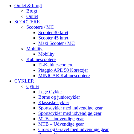
Outlet & brugt
Brugt
Outlet
SCOOTERE
Scootere / MC
Scooter 30 km/t
Scooter 45 km/t
Maxi Scooter / MC
Mobility
Mobility
Kabinescootere
El-Kabinescootere
Piaggio APE 50 Køretøjer
MINICAR Kabinescootere
CYKLER
Cykler
Lege Cykler
Børne og juniorcykler
Klassiske cykler
Sportscykler med indvendige gear
Sportscykler med udvendige gear
MTB – indvendige gear
MTB – Udvendige gear
Cross og Gravel med udvendige gear