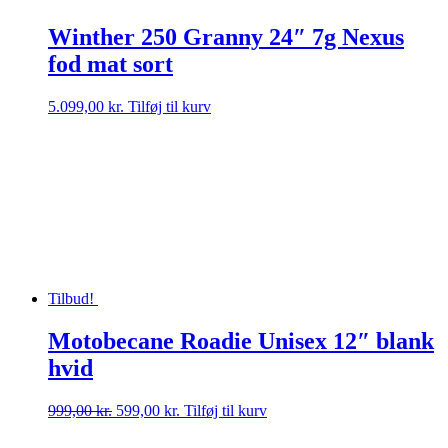
Winther 250 Granny 24″ 7g Nexus
fod mat sort
5.099,00
kr.
Tilføj til kurv
Tilbud!
Motobecane Roadie Unisex 12″ blank
hvid
Den
Den
999,00
kr.
599,00
kr.
Tilføj til kurv
oprindelige
aktuelle
pris
pris