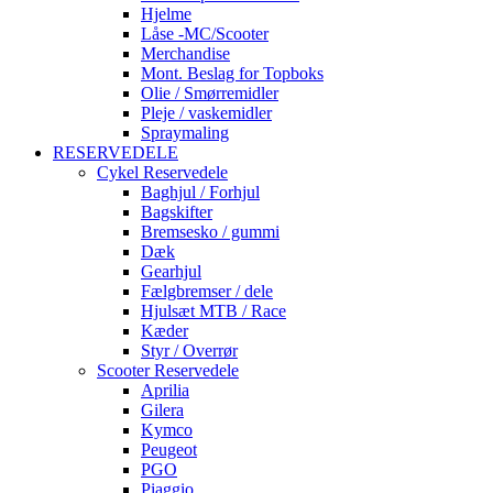
Hjelme
Låse -MC/Scooter
Merchandise
Mont. Beslag for Topboks
Olie / Smørremidler
Pleje / vaskemidler
Spraymaling
RESERVEDELE
Cykel Reservedele
Baghjul / Forhjul
Bagskifter
Bremsesko / gummi
Dæk
Gearhjul
Fælgbremser / dele
Hjulsæt MTB / Race
Kæder
Styr / Overrør
Scooter Reservedele
Aprilia
Gilera
Kymco
Peugeot
PGO
Piaggio