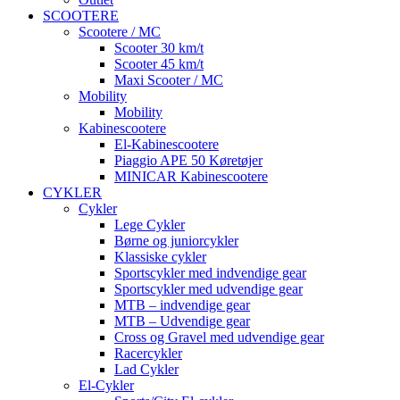
SCOOTERE
Scootere / MC
Scooter 30 km/t
Scooter 45 km/t
Maxi Scooter / MC
Mobility
Mobility
Kabinescootere
El-Kabinescootere
Piaggio APE 50 Køretøjer
MINICAR Kabinescootere
CYKLER
Cykler
Lege Cykler
Børne og juniorcykler
Klassiske cykler
Sportscykler med indvendige gear
Sportscykler med udvendige gear
MTB – indvendige gear
MTB – Udvendige gear
Cross og Gravel med udvendige gear
Racercykler
Lad Cykler
El-Cykler