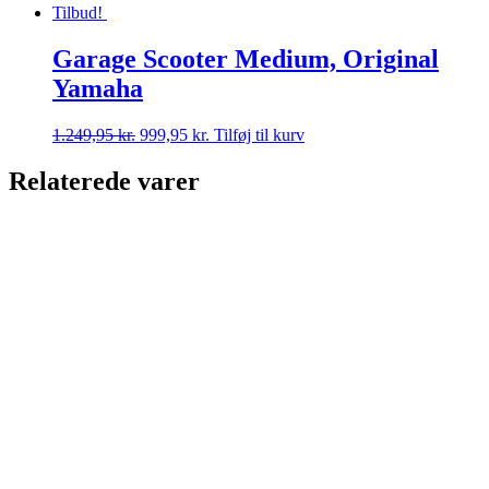
Tilbud!
Garage Scooter Medium, Original
Yamaha
Den
Den
1.249,95
kr.
999,95
kr.
Tilføj til kurv
oprindelige
aktuelle
pris
pris
Relaterede varer
var:
er:
1.249,95 kr..
999,95 kr..