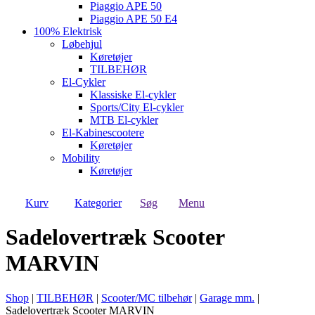
Piaggio APE 50
Piaggio APE 50 E4
100% Elektrisk
Løbehjul
Køretøjer
TILBEHØR
El-Cykler
Klassiske El-cykler
Sports/City El-cykler
MTB El-cykler
El-Kabinescootere
Køretøjer
Mobility
Køretøjer
Kurv
Kategorier
Søg
Menu
Sadelovertræk Scooter
MARVIN
Shop
|
TILBEHØR
|
Scooter/MC tilbehør
|
Garage mm.
|
Sadelovertræk Scooter MARVIN