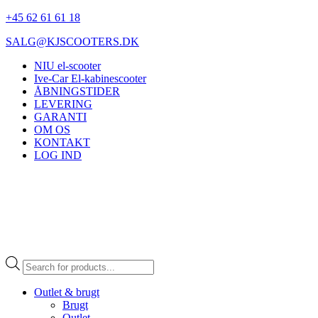
+45 62 61 61 18
SALG@KJSCOOTERS.DK
NIU el-scooter
Ive-Car El-kabinescooter
ÅBNINGSTIDER
LEVERING
GARANTI
OM OS
KONTAKT
LOG IND
Products
search
Outlet & brugt
Brugt
Outlet