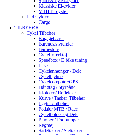
Sports/City El-cykler
Klassiske El-cykler
MTB El-cykler
Lad Cykler
Cargo
TILBEHØR
Cykel Tilbehør
Bagagebærer
Barends/styrender
Barnestole
Cykel Værktøj
Speedbox / E-bike tuning
Låse
Cykelanhænger / Dele
Cykelhjelme
Cykelcomputer/GPS
Håndtag / Styrbånd
Klokker / Reflekser
Kurve / Tasker, Tilbehør
Lygter / tilbehør
Pedaler MTB / Race
Cykelholder og Dele
Pumper / Fodpumper
Regntøj
Sadeltasker / Steltasker