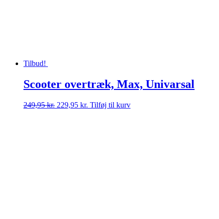
Tilbud!
Scooter overtræk, Max, Univarsal
Den
Den
249,95
kr.
229,95
kr.
Tilføj til kurv
oprindelige
aktuelle
pris
pris
var:
er:
249,95 kr..
229,95 kr..