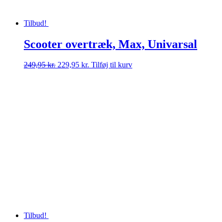
Tilbud!
Scooter overtræk, Max, Univarsal
Den
Den
249,95
kr.
229,95
kr.
Tilføj til kurv
oprindelige
aktuelle
pris
pris
var:
er:
249,95 kr..
229,95 kr..
Tilbud!