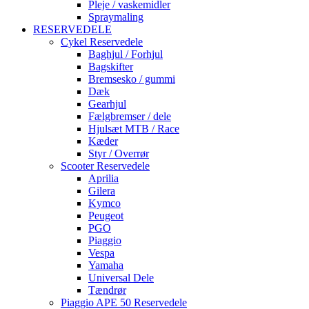
Pleje / vaskemidler
Spraymaling
RESERVEDELE
Cykel Reservedele
Baghjul / Forhjul
Bagskifter
Bremsesko / gummi
Dæk
Gearhjul
Fælgbremser / dele
Hjulsæt MTB / Race
Kæder
Styr / Overrør
Scooter Reservedele
Aprilia
Gilera
Kymco
Peugeot
PGO
Piaggio
Vespa
Yamaha
Universal Dele
Tændrør
Piaggio APE 50 Reservedele