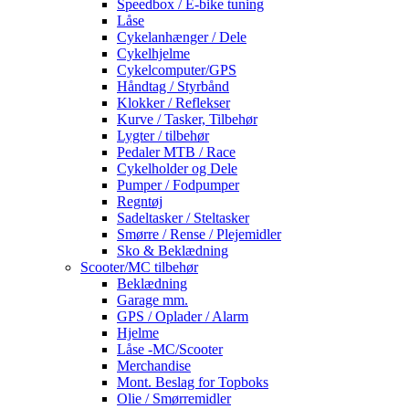
Speedbox / E-bike tuning
Låse
Cykelanhænger / Dele
Cykelhjelme
Cykelcomputer/GPS
Håndtag / Styrbånd
Klokker / Reflekser
Kurve / Tasker, Tilbehør
Lygter / tilbehør
Pedaler MTB / Race
Cykelholder og Dele
Pumper / Fodpumper
Regntøj
Sadeltasker / Steltasker
Smørre / Rense / Plejemidler
Sko & Beklædning
Scooter/MC tilbehør
Beklædning
Garage mm.
GPS / Oplader / Alarm
Hjelme
Låse -MC/Scooter
Merchandise
Mont. Beslag for Topboks
Olie / Smørremidler