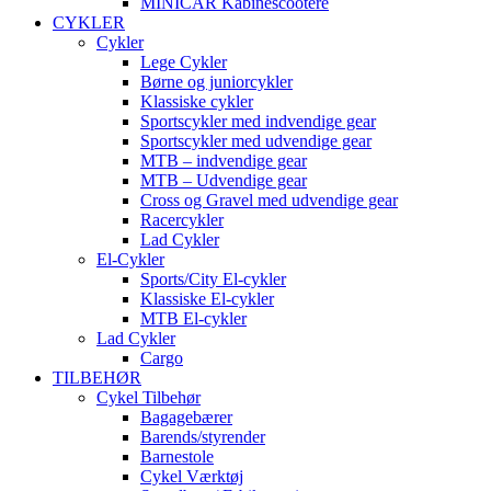
MINICAR Kabinescootere
CYKLER
Cykler
Lege Cykler
Børne og juniorcykler
Klassiske cykler
Sportscykler med indvendige gear
Sportscykler med udvendige gear
MTB – indvendige gear
MTB – Udvendige gear
Cross og Gravel med udvendige gear
Racercykler
Lad Cykler
El-Cykler
Sports/City El-cykler
Klassiske El-cykler
MTB El-cykler
Lad Cykler
Cargo
TILBEHØR
Cykel Tilbehør
Bagagebærer
Barends/styrender
Barnestole
Cykel Værktøj