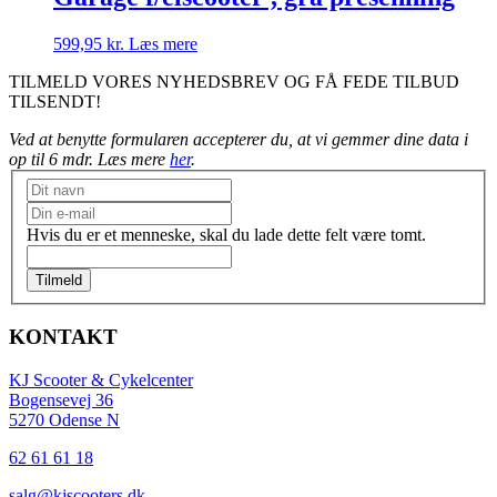
599,95
kr.
Læs mere
TILMELD VORES NYHEDSBREV OG FÅ FEDE TILBUD
TILSENDT!
Ved at benytte formularen accepterer du, at vi gemmer dine data i
op til 6 mdr. Læs mere
her
.
Nyhedsbrev
Hvis du er et menneske, skal du lade dette felt være tomt.
Tilmeld
KONTAKT
KJ Scooter & Cykelcenter
Bogensevej 36
5270 Odense N
62 61 61 18
salg@kjscooters.dk