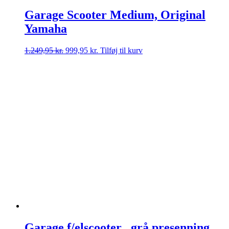
Garage Scooter Medium, Original
Yamaha
Den
Den
1.249,95
kr.
999,95
kr.
Tilføj til kurv
oprindelige
aktuelle
pris
pris
var:
er:
1.249,95 kr..
999,95 kr..
Garage f/elscooter , grå presenning