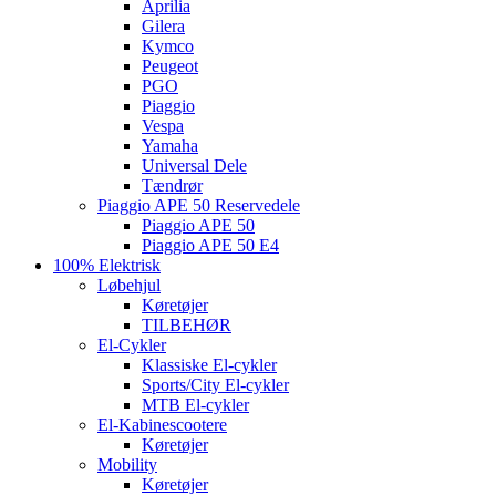
Aprilia
Gilera
Kymco
Peugeot
PGO
Piaggio
Vespa
Yamaha
Universal Dele
Tændrør
Piaggio APE 50 Reservedele
Piaggio APE 50
Piaggio APE 50 E4
100% Elektrisk
Løbehjul
Køretøjer
TILBEHØR
El-Cykler
Klassiske El-cykler
Sports/City El-cykler
MTB El-cykler
El-Kabinescootere
Køretøjer
Mobility
Køretøjer