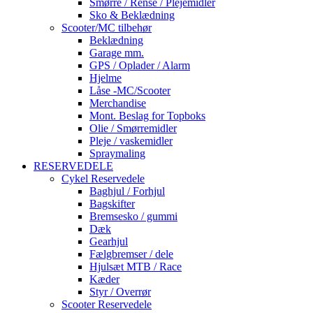
Smørre / Rense / Plejemidler
Sko & Beklædning
Scooter/MC tilbehør
Beklædning
Garage mm.
GPS / Oplader / Alarm
Hjelme
Låse -MC/Scooter
Merchandise
Mont. Beslag for Topboks
Olie / Smørremidler
Pleje / vaskemidler
Spraymaling
RESERVEDELE
Cykel Reservedele
Baghjul / Forhjul
Bagskifter
Bremsesko / gummi
Dæk
Gearhjul
Fælgbremser / dele
Hjulsæt MTB / Race
Kæder
Styr / Overrør
Scooter Reservedele