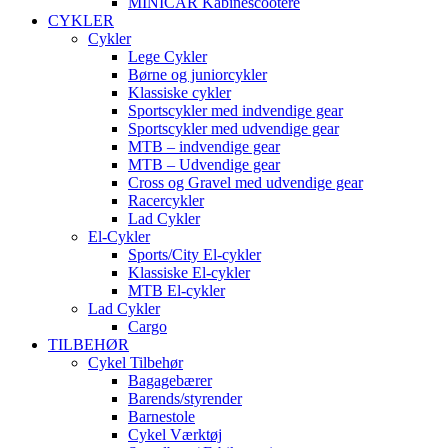
MINICAR Kabinescootere
CYKLER
Cykler
Lege Cykler
Børne og juniorcykler
Klassiske cykler
Sportscykler med indvendige gear
Sportscykler med udvendige gear
MTB – indvendige gear
MTB – Udvendige gear
Cross og Gravel med udvendige gear
Racercykler
Lad Cykler
El-Cykler
Sports/City El-cykler
Klassiske El-cykler
MTB El-cykler
Lad Cykler
Cargo
TILBEHØR
Cykel Tilbehør
Bagagebærer
Barends/styrender
Barnestole
Cykel Værktøj