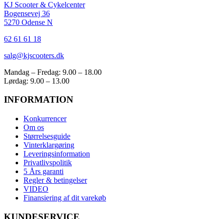
KJ Scooter & Cykelcenter
Bogensevej 36
5270 Odense N
62 61 61 18
salg@kjscooters.dk
Mandag – Fredag: 9.00 – 18.00
Lørdag: 9.00 – 13.00
INFORMATION
Konkurrencer
Om os
Størrelsesguide
Vinterklargøring
Leveringsinformation
Privatlivspolitik
5 Års garanti
Regler & betingelser
VIDEO
Finansiering af dit varekøb
KUNDESERVICE