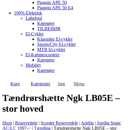
Piaggio APE 50
Piaggio APE 50 E4
100% Elektrisk
Løbehjul
Køretøjer
TILBEHØR
El-Cykler
Klassiske El-cykler
Sports/City El-cykler
MTB El-cykler
El-Kabinescootere
Køretøjer
Mobility
Køretøjer
Kurv
Kategorier
Søg
Menu
Tændrørshætte Ngk LB05E –
stor hoved
Shop
|
Reservedele
|
Scooter Reservedele
|
Aprilia
|
Aprilia Sonic
AC/LC 1997->
|
Tænding
|
Tændrørshætte Ngk LB05E – stor