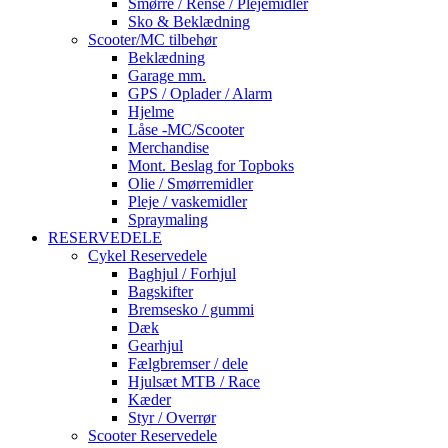
Smørre / Rense / Plejemidler
Sko & Beklædning
Scooter/MC tilbehør
Beklædning
Garage mm.
GPS / Oplader / Alarm
Hjelme
Låse -MC/Scooter
Merchandise
Mont. Beslag for Topboks
Olie / Smørremidler
Pleje / vaskemidler
Spraymaling
RESERVEDELE
Cykel Reservedele
Baghjul / Forhjul
Bagskifter
Bremsesko / gummi
Dæk
Gearhjul
Fælgbremser / dele
Hjulsæt MTB / Race
Kæder
Styr / Overrør
Scooter Reservedele