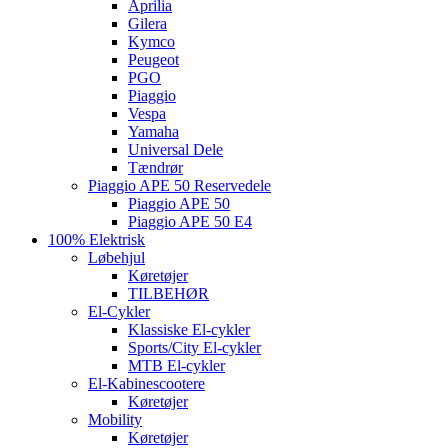
Aprilia
Gilera
Kymco
Peugeot
PGO
Piaggio
Vespa
Yamaha
Universal Dele
Tændrør
Piaggio APE 50 Reservedele
Piaggio APE 50
Piaggio APE 50 E4
100% Elektrisk
Løbehjul
Køretøjer
TILBEHØR
El-Cykler
Klassiske El-cykler
Sports/City El-cykler
MTB El-cykler
El-Kabinescootere
Køretøjer
Mobility
Køretøjer