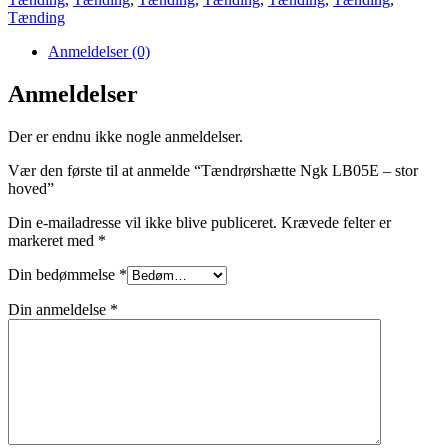
hoved
Tænding
antal
Anmeldelser (0)
Anmeldelser
Der er endnu ikke nogle anmeldelser.
Vær den første til at anmelde “Tændrørshætte Ngk LB05E – stor
hoved”
Din e-mailadresse vil ikke blive publiceret.
Krævede felter er
markeret med
*
Din bedømmelse
*
Din anmeldelse
*