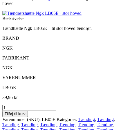
hoved
Beskrivelse
Tændhætte Ngk LB05E – til stor hoved tændrør.
BRAND
NGK
FABRIKANT
NGK
VARENUMMER
LB05E
39,95
kr.
Tændrørshætte
Ngk
Tilføj til kurv
LB05E
Varenummer (SKU):
LB05E
Kategorier:
Tænding
,
Tænding
,
-
Tænding
,
Tænding
,
Tænding
,
Tænding
,
Tænding
,
Tænding
,
stor
Tænding
,
Tænding
,
Tænding
,
Tænding
,
Tænding
,
Tænding
,