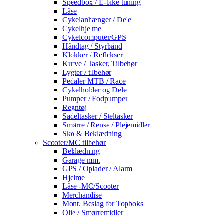
Speedbox / E-bike tuning
Låse
Cykelanhænger / Dele
Cykelhjelme
Cykelcomputer/GPS
Håndtag / Styrbånd
Klokker / Reflekser
Kurve / Tasker, Tilbehør
Lygter / tilbehør
Pedaler MTB / Race
Cykelholder og Dele
Pumper / Fodpumper
Regntøj
Sadeltasker / Steltasker
Smørre / Rense / Plejemidler
Sko & Beklædning
Scooter/MC tilbehør
Beklædning
Garage mm.
GPS / Oplader / Alarm
Hjelme
Låse -MC/Scooter
Merchandise
Mont. Beslag for Topboks
Olie / Smørremidler