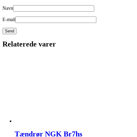
Navn
E-mail
Relaterede varer
Tændrør NGK Br7hs