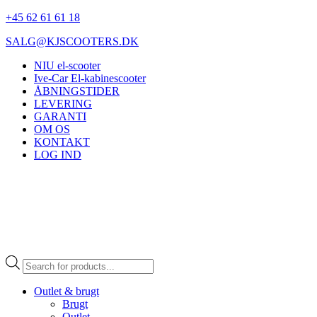
+45 62 61 61 18
SALG@KJSCOOTERS.DK
NIU el-scooter
Ive-Car El-kabinescooter
ÅBNINGSTIDER
LEVERING
GARANTI
OM OS
KONTAKT
LOG IND
Products
search
Outlet & brugt
Brugt
Outlet