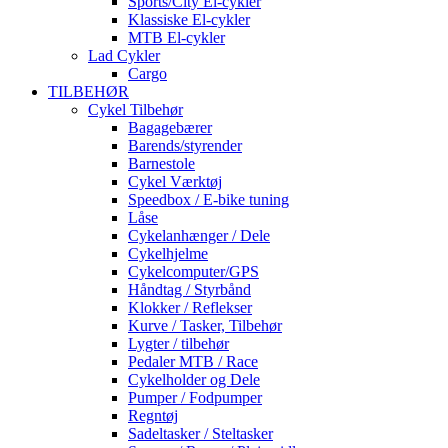
Sports/City El-cykler
Klassiske El-cykler
MTB El-cykler
Lad Cykler
Cargo
TILBEHØR
Cykel Tilbehør
Bagagebærer
Barends/styrender
Barnestole
Cykel Værktøj
Speedbox / E-bike tuning
Låse
Cykelanhænger / Dele
Cykelhjelme
Cykelcomputer/GPS
Håndtag / Styrbånd
Klokker / Reflekser
Kurve / Tasker, Tilbehør
Lygter / tilbehør
Pedaler MTB / Race
Cykelholder og Dele
Pumper / Fodpumper
Regntøj
Sadeltasker / Steltasker