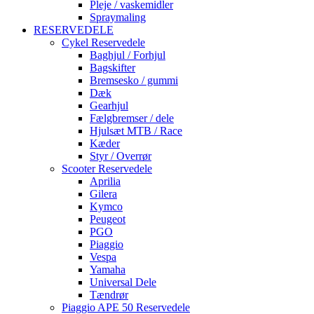
Pleje / vaskemidler
Spraymaling
RESERVEDELE
Cykel Reservedele
Baghjul / Forhjul
Bagskifter
Bremsesko / gummi
Dæk
Gearhjul
Fælgbremser / dele
Hjulsæt MTB / Race
Kæder
Styr / Overrør
Scooter Reservedele
Aprilia
Gilera
Kymco
Peugeot
PGO
Piaggio
Vespa
Yamaha
Universal Dele
Tændrør
Piaggio APE 50 Reservedele