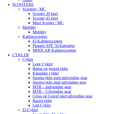
SCOOTERE
Scootere / MC
Scooter 30 km/t
Scooter 45 km/t
Maxi Scooter / MC
Mobility
Mobility
Kabinescootere
El-Kabinescootere
Piaggio APE 50 Køretøjer
MINICAR Kabinescootere
CYKLER
Cykler
Lege Cykler
Børne og juniorcykler
Klassiske cykler
Sportscykler med indvendige gear
Sportscykler med udvendige gear
MTB – indvendige gear
MTB – Udvendige gear
Cross og Gravel med udvendige gear
Racercykler
Lad Cykler
El-Cykler