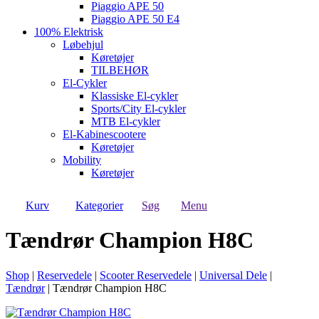
Piaggio APE 50
Piaggio APE 50 E4
100% Elektrisk
Løbehjul
Køretøjer
TILBEHØR
El-Cykler
Klassiske El-cykler
Sports/City El-cykler
MTB El-cykler
El-Kabinescootere
Køretøjer
Mobility
Køretøjer
Kurv
Kategorier
Søg
Menu
Tændrør Champion H8C
Shop
|
Reservedele
|
Scooter Reservedele
|
Universal Dele
|
Tændrør
|
Tændrør Champion H8C