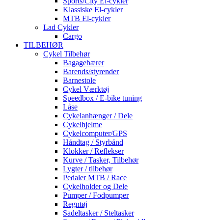
Sports/City El-cykler
Klassiske El-cykler
MTB El-cykler
Lad Cykler
Cargo
TILBEHØR
Cykel Tilbehør
Bagagebærer
Barends/styrender
Barnestole
Cykel Værktøj
Speedbox / E-bike tuning
Låse
Cykelanhænger / Dele
Cykelhjelme
Cykelcomputer/GPS
Håndtag / Styrbånd
Klokker / Reflekser
Kurve / Tasker, Tilbehør
Lygter / tilbehør
Pedaler MTB / Race
Cykelholder og Dele
Pumper / Fodpumper
Regntøj
Sadeltasker / Steltasker