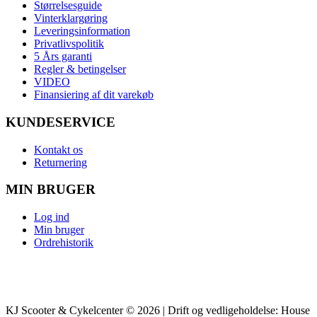
Størrelsesguide
Vinterklargøring
Leveringsinformation
Privatlivspolitik
5 Års garanti
Regler & betingelser
VIDEO
Finansiering af dit varekøb
KUNDESERVICE
Kontakt os
Returnering
MIN BRUGER
Log ind
Min bruger
Ordrehistorik
KJ Scooter & Cykelcenter © 2026 | Drift og vedligeholdelse: House