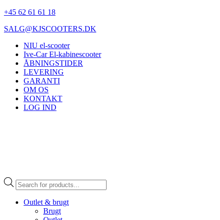
+45 62 61 61 18
SALG@KJSCOOTERS.DK
NIU el-scooter
Ive-Car El-kabinescooter
ÅBNINGSTIDER
LEVERING
GARANTI
OM OS
KONTAKT
LOG IND
Products
search
Outlet & brugt
Brugt
Outlet