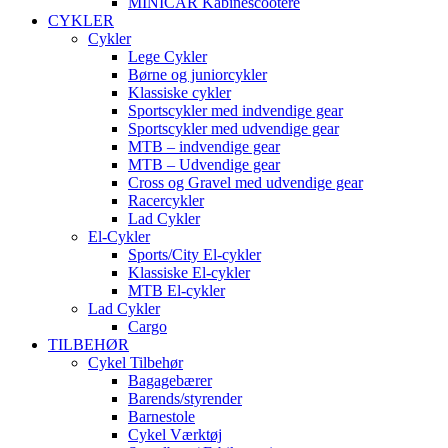
MINICAR Kabinescootere
CYKLER
Cykler
Lege Cykler
Børne og juniorcykler
Klassiske cykler
Sportscykler med indvendige gear
Sportscykler med udvendige gear
MTB – indvendige gear
MTB – Udvendige gear
Cross og Gravel med udvendige gear
Racercykler
Lad Cykler
El-Cykler
Sports/City El-cykler
Klassiske El-cykler
MTB El-cykler
Lad Cykler
Cargo
TILBEHØR
Cykel Tilbehør
Bagagebærer
Barends/styrender
Barnestole
Cykel Værktøj