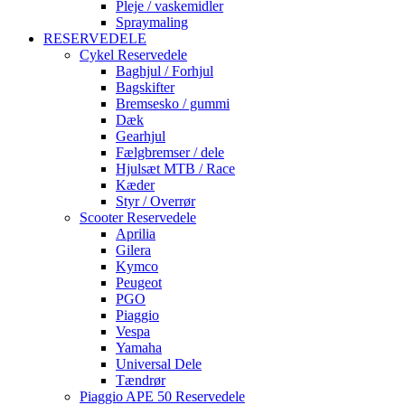
Pleje / vaskemidler
Spraymaling
RESERVEDELE
Cykel Reservedele
Baghjul / Forhjul
Bagskifter
Bremsesko / gummi
Dæk
Gearhjul
Fælgbremser / dele
Hjulsæt MTB / Race
Kæder
Styr / Overrør
Scooter Reservedele
Aprilia
Gilera
Kymco
Peugeot
PGO
Piaggio
Vespa
Yamaha
Universal Dele
Tændrør
Piaggio APE 50 Reservedele