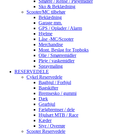
Smørre / Rense / Plejemidler
Sko & Beklædning
Scooter/MC tilbehør
Beklædning
Garage mm.
GPS / Oplader / Alarm
Hjelme
Låse -MC/Scooter
Merchandise
Mont. Beslag for Topboks
Olie / Smørremidler
Pleje / vaskemidler
Spraymaling
RESERVEDELE
Cykel Reservedele
Baghjul / Forhjul
Bagskifter
Bremsesko / gummi
Dæk
Gearhjul
Fælgbremser / dele
Hjulsæt MTB / Race
Kæder
Styr / Overrør
Scooter Reservedele