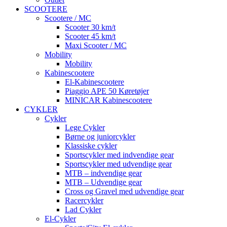
SCOOTERE
Scootere / MC
Scooter 30 km/t
Scooter 45 km/t
Maxi Scooter / MC
Mobility
Mobility
Kabinescootere
El-Kabinescootere
Piaggio APE 50 Køretøjer
MINICAR Kabinescootere
CYKLER
Cykler
Lege Cykler
Børne og juniorcykler
Klassiske cykler
Sportscykler med indvendige gear
Sportscykler med udvendige gear
MTB – indvendige gear
MTB – Udvendige gear
Cross og Gravel med udvendige gear
Racercykler
Lad Cykler
El-Cykler