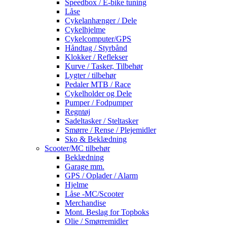
Speedbox / E-bike tuning
Låse
Cykelanhænger / Dele
Cykelhjelme
Cykelcomputer/GPS
Håndtag / Styrbånd
Klokker / Reflekser
Kurve / Tasker, Tilbehør
Lygter / tilbehør
Pedaler MTB / Race
Cykelholder og Dele
Pumper / Fodpumper
Regntøj
Sadeltasker / Steltasker
Smørre / Rense / Plejemidler
Sko & Beklædning
Scooter/MC tilbehør
Beklædning
Garage mm.
GPS / Oplader / Alarm
Hjelme
Låse -MC/Scooter
Merchandise
Mont. Beslag for Topboks
Olie / Smørremidler