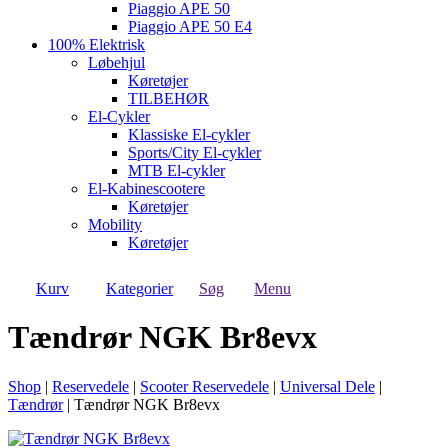
Piaggio APE 50
Piaggio APE 50 E4
100% Elektrisk
Løbehjul
Køretøjer
TILBEHØR
El-Cykler
Klassiske El-cykler
Sports/City El-cykler
MTB El-cykler
El-Kabinescootere
Køretøjer
Mobility
Køretøjer
Kurv
Kategorier
Søg
Menu
Tændrør NGK Br8evx
Shop
|
Reservedele
|
Scooter Reservedele
|
Universal Dele
|
Tændrør
|
Tændrør NGK Br8evx