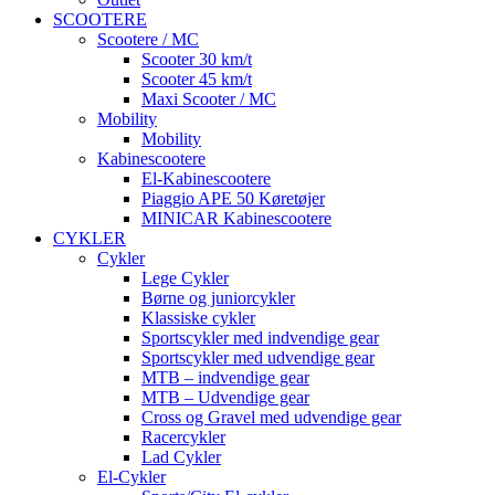
SCOOTERE
Scootere / MC
Scooter 30 km/t
Scooter 45 km/t
Maxi Scooter / MC
Mobility
Mobility
Kabinescootere
El-Kabinescootere
Piaggio APE 50 Køretøjer
MINICAR Kabinescootere
CYKLER
Cykler
Lege Cykler
Børne og juniorcykler
Klassiske cykler
Sportscykler med indvendige gear
Sportscykler med udvendige gear
MTB – indvendige gear
MTB – Udvendige gear
Cross og Gravel med udvendige gear
Racercykler
Lad Cykler
El-Cykler