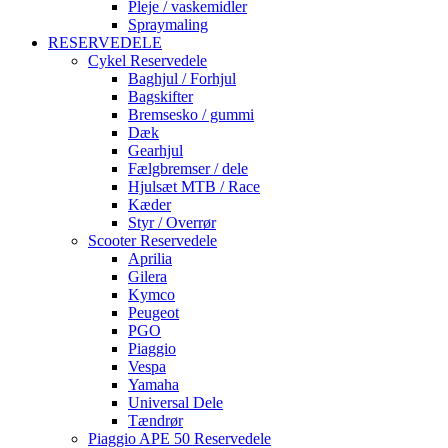
Pleje / vaskemidler
Spraymaling
RESERVEDELE
Cykel Reservedele
Baghjul / Forhjul
Bagskifter
Bremsesko / gummi
Dæk
Gearhjul
Fælgbremser / dele
Hjulsæt MTB / Race
Kæder
Styr / Overrør
Scooter Reservedele
Aprilia
Gilera
Kymco
Peugeot
PGO
Piaggio
Vespa
Yamaha
Universal Dele
Tændrør
Piaggio APE 50 Reservedele