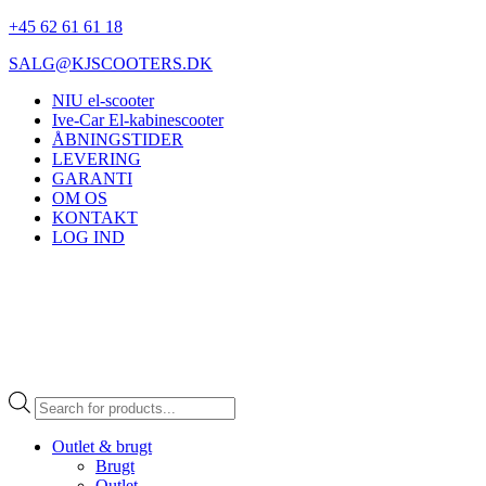
+45 62 61 61 18
SALG@KJSCOOTERS.DK
NIU el-scooter
Ive-Car El-kabinescooter
ÅBNINGSTIDER
LEVERING
GARANTI
OM OS
KONTAKT
LOG IND
Products
search
Outlet & brugt
Brugt
Outlet