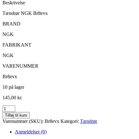
Beskrivelse
Tændrør NGK Br8evx
BRAND
NGK
FABRIKANT
NGK
VARENUMMER
Br8evx
10 på lager
145,00
kr.
Tændrør
NGK
Tilføj til kurv
Br8evx
Varenummer (SKU):
Br8evx
Kategori:
Tændrør
antal
Anmeldelser (0)