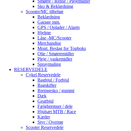
Smørre / Rense / Plejemidler
Sko & Beklædning
Scooter/MC tilbehør
Beklædning
Garage mm.
GPS / Oplader / Alarm
Hjelme
Låse -MC/Scooter
Merchandise
Mont. Beslag for Topboks
Olie / Smørremidler
Pleje / vaskemidler
Spraymaling
RESERVEDELE
Cykel Reservedele
Baghjul / Forhjul
Bagskifter
Bremsesko / gummi
Dæk
Gearhjul
Fælgbremser / dele
Hjulsæt MTB / Race
Kæder
Styr / Overrør
Scooter Reservedele