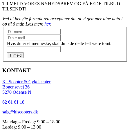
TILMELD VORES NYHEDSBREV OG FÅ FEDE TILBUD
TILSENDT!
Ved at benytte formularen accepterer du, at vi gemmer dine data i
op til 6 mdr. Læs mere
her
.
Nyhedsbrev
Hvis du er et menneske, skal du lade dette felt være tomt.
Tilmeld
KONTAKT
KJ Scooter & Cykelcenter
Bogensevej 36
5270 Odense N
62 61 61 18
salg@kjscooters.dk
Mandag – Fredag: 9.00 – 18.00
Lørdag: 9.00 – 13.00