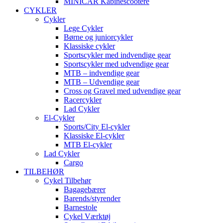
MINICAR Kabinescootere
CYKLER
Cykler
Lege Cykler
Børne og juniorcykler
Klassiske cykler
Sportscykler med indvendige gear
Sportscykler med udvendige gear
MTB – indvendige gear
MTB – Udvendige gear
Cross og Gravel med udvendige gear
Racercykler
Lad Cykler
El-Cykler
Sports/City El-cykler
Klassiske El-cykler
MTB El-cykler
Lad Cykler
Cargo
TILBEHØR
Cykel Tilbehør
Bagagebærer
Barends/styrender
Barnestole
Cykel Værktøj