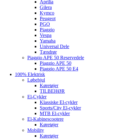
Aprilia
Gilera
Kymco
Peugeot
PGO
Piaggio
Vespa
Yamaha
Universal Dele
Tændrør
Piaggio APE 50 Reservedele
Piaggio APE 50
Piaggio APE 50 E4
100% Elektrisk
Løbehjul
Køretøjer
TILBEHØR
El-Cykler
Klassiske El-cykler
Sports/City El-cykler
MTB El-cykler
El-Kabinescootere
Køretøjer
Mobility
Køretøjer