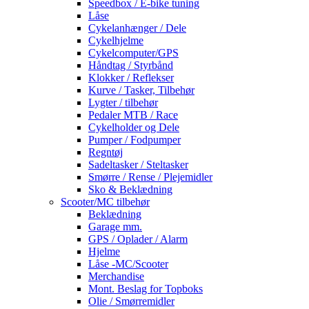
Speedbox / E-bike tuning
Låse
Cykelanhænger / Dele
Cykelhjelme
Cykelcomputer/GPS
Håndtag / Styrbånd
Klokker / Reflekser
Kurve / Tasker, Tilbehør
Lygter / tilbehør
Pedaler MTB / Race
Cykelholder og Dele
Pumper / Fodpumper
Regntøj
Sadeltasker / Steltasker
Smørre / Rense / Plejemidler
Sko & Beklædning
Scooter/MC tilbehør
Beklædning
Garage mm.
GPS / Oplader / Alarm
Hjelme
Låse -MC/Scooter
Merchandise
Mont. Beslag for Topboks
Olie / Smørremidler