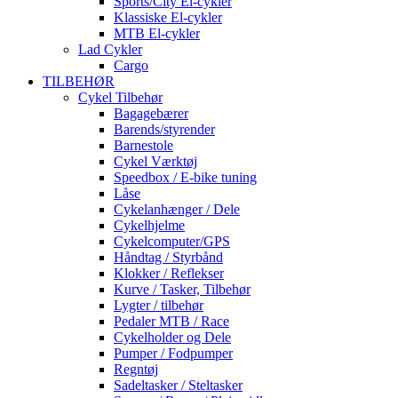
Sports/City El-cykler
Klassiske El-cykler
MTB El-cykler
Lad Cykler
Cargo
TILBEHØR
Cykel Tilbehør
Bagagebærer
Barends/styrender
Barnestole
Cykel Værktøj
Speedbox / E-bike tuning
Låse
Cykelanhænger / Dele
Cykelhjelme
Cykelcomputer/GPS
Håndtag / Styrbånd
Klokker / Reflekser
Kurve / Tasker, Tilbehør
Lygter / tilbehør
Pedaler MTB / Race
Cykelholder og Dele
Pumper / Fodpumper
Regntøj
Sadeltasker / Steltasker