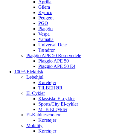
Aprilia
Gilera
Kymco
Peugeot
PGO
Piaggio
Vespa
Yamaha
Universal Dele
Tændrør
Piaggio APE 50 Reservedele
Piaggio APE 50
Piaggio APE 50 E4
100% Elektrisk
Løbehjul
Køretøjer
TILBEHØR
El-Cykler
Klassiske El-cykler
Sports/City El-cykler
MTB El-cykler
El-Kabinescootere
Køretøjer
Mobility
Køretøjer