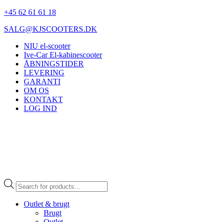
+45 62 61 61 18
SALG@KJSCOOTERS.DK
NIU el-scooter
Ive-Car El-kabinescooter
ÅBNINGSTIDER
LEVERING
GARANTI
OM OS
KONTAKT
LOG IND
Products
search
Outlet & brugt
Brugt
Outlet