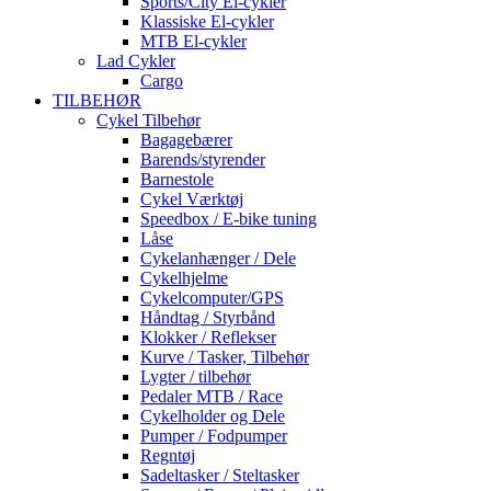
Sports/City El-cykler
Klassiske El-cykler
MTB El-cykler
Lad Cykler
Cargo
TILBEHØR
Cykel Tilbehør
Bagagebærer
Barends/styrender
Barnestole
Cykel Værktøj
Speedbox / E-bike tuning
Låse
Cykelanhænger / Dele
Cykelhjelme
Cykelcomputer/GPS
Håndtag / Styrbånd
Klokker / Reflekser
Kurve / Tasker, Tilbehør
Lygter / tilbehør
Pedaler MTB / Race
Cykelholder og Dele
Pumper / Fodpumper
Regntøj
Sadeltasker / Steltasker