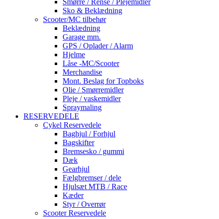
Smørre / Rense / Plejemidler
Sko & Beklædning
Scooter/MC tilbehør
Beklædning
Garage mm.
GPS / Oplader / Alarm
Hjelme
Låse -MC/Scooter
Merchandise
Mont. Beslag for Topboks
Olie / Smørremidler
Pleje / vaskemidler
Spraymaling
RESERVEDELE
Cykel Reservedele
Baghjul / Forhjul
Bagskifter
Bremsesko / gummi
Dæk
Gearhjul
Fælgbremser / dele
Hjulsæt MTB / Race
Kæder
Styr / Overrør
Scooter Reservedele