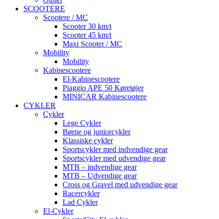
SCOOTERE
Scootere / MC
Scooter 30 km/t
Scooter 45 km/t
Maxi Scooter / MC
Mobility
Mobility
Kabinescootere
El-Kabinescootere
Piaggio APE 50 Køretøjer
MINICAR Kabinescootere
CYKLER
Cykler
Lege Cykler
Børne og juniorcykler
Klassiske cykler
Sportscykler med indvendige gear
Sportscykler med udvendige gear
MTB – indvendige gear
MTB – Udvendige gear
Cross og Gravel med udvendige gear
Racercykler
Lad Cykler
El-Cykler