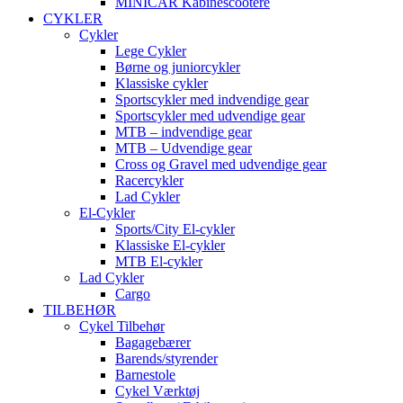
MINICAR Kabinescootere
CYKLER
Cykler
Lege Cykler
Børne og juniorcykler
Klassiske cykler
Sportscykler med indvendige gear
Sportscykler med udvendige gear
MTB – indvendige gear
MTB – Udvendige gear
Cross og Gravel med udvendige gear
Racercykler
Lad Cykler
El-Cykler
Sports/City El-cykler
Klassiske El-cykler
MTB El-cykler
Lad Cykler
Cargo
TILBEHØR
Cykel Tilbehør
Bagagebærer
Barends/styrender
Barnestole
Cykel Værktøj