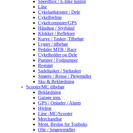
Speedbox / E-bike tuning
Låse
Cykelanhænger / Dele
Cykelhjelme
Cykelcomputer/GPS
Håndtag / Styrbånd
Klokker / Reflekser
Kurve / Tasker, Tilbehør
Lygter / tilbehør
Pedaler MTB / Race
Cykelholder og Dele
Pumper / Fodpumper
Regntøj
Sadeltasker / Steltasker
Smørre / Rense / Plejemidler
Sko & Beklædning
Scooter/MC tilbehør
Beklædning
Garage mm.
GPS / Oplader / Alarm
Hjelme
Låse -MC/Scooter
Merchandise
Mont. Beslag for Topboks
Olie / Smørremidler