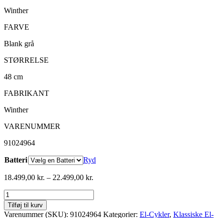
Winther
FARVE
Blank grå
STØRRELSE
48 cm
FABRIKANT
Winther
VARENUMMER
91024964
Batteri
Ryd
Prisinterval:
18.499,00
kr.
–
22.499,00
kr.
18.499,00 kr.
Winther
til
Superbe
22.499,00 kr.
Tilføj til kurv
2
Varenummer (SKU):
91024964
Kategorier:
El-Cykler
,
Klassiske El-