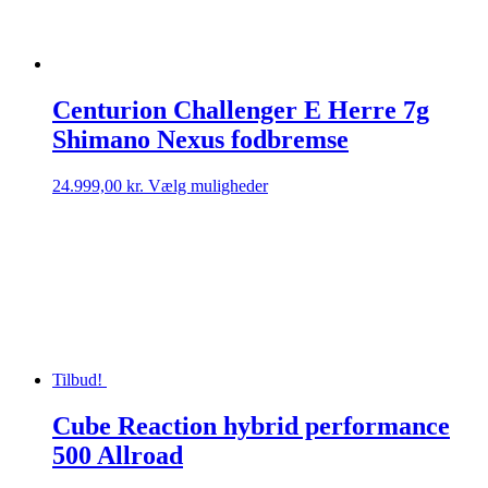
på
varesiden
Centurion Challenger E Herre 7g
Shimano Nexus fodbremse
Dette
24.999,00
kr.
Vælg muligheder
vare
har
flere
varianter.
Mulighederne
kan
vælges
på
varesiden
Tilbud!
Cube Reaction hybrid performance
500 Allroad