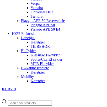
Vespa
Yamaha
Universal Dele
Tændrør
Piaggio APE 50 Reservedele
Piaggio APE 50
Piaggio APE 50 E4
100% Elektrisk
Løbehjul
Køretøjer
TILBEHØR
El-Cykler
Klassiske El-cykler
Sports/City El-cykler
MTB El-cykler
El-Kabinescootere
Køretøjer
Mobility
Køretøjer
KURV
0
Products
search