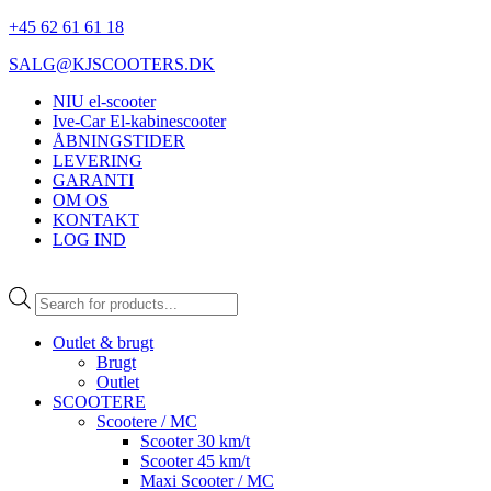
+45 62 61 61 18
SALG@KJSCOOTERS.DK
NIU el-scooter
Ive-Car El-kabinescooter
ÅBNINGSTIDER
LEVERING
GARANTI
OM OS
KONTAKT
LOG IND
Products
search
Outlet & brugt
Brugt
Outlet
SCOOTERE
Scootere / MC
Scooter 30 km/t
Scooter 45 km/t
Maxi Scooter / MC