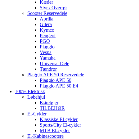
Kæder
Styr / Overrør
Scooter Reservedele
Aprilia
Gilera
Kymco
Peugeot
PGO
Piaggio
Vespa
Yamaha
Universal Dele
Tændrør
Piaggio APE 50 Reservedele
Piaggio APE 50
Piaggio APE 50 E4
100% Elektrisk
Løbehjul
Køretøjer
TILBEHØR
El-Cykler
Klassiske El-cykler
Sports/City El-cykler
MTB El-cykler
El-Kabinescootere