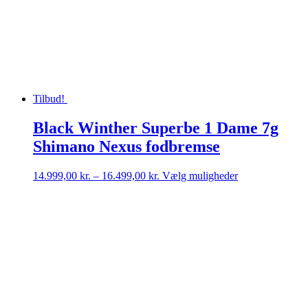
varianter.
Mulighederne
kan
vælges
på
varesiden
Tilbud!
Black Winther Superbe 1 Dame 7g
Shimano Nexus fodbremse
Prisinterval:
Dette
14.999,00
kr.
–
16.499,00
kr.
Vælg muligheder
14.999,00 kr.
vare
til
har
16.499,00 kr.
flere
varianter.
Mulighederne
kan
vælges
på
varesiden