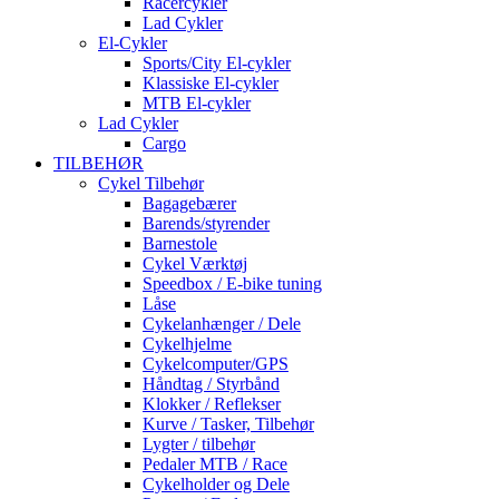
Racercykler
Lad Cykler
El-Cykler
Sports/City El-cykler
Klassiske El-cykler
MTB El-cykler
Lad Cykler
Cargo
TILBEHØR
Cykel Tilbehør
Bagagebærer
Barends/styrender
Barnestole
Cykel Værktøj
Speedbox / E-bike tuning
Låse
Cykelanhænger / Dele
Cykelhjelme
Cykelcomputer/GPS
Håndtag / Styrbånd
Klokker / Reflekser
Kurve / Tasker, Tilbehør
Lygter / tilbehør
Pedaler MTB / Race
Cykelholder og Dele