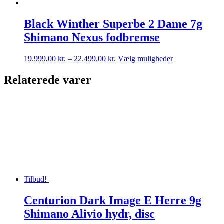
Black Winther Superbe 2 Dame 7g
Shimano Nexus fodbremse
Prisinterval:
Dette
19.999,00
kr.
–
22.499,00
kr.
Vælg muligheder
19.999,00 kr.
vare
til
har
Relaterede varer
22.499,00 kr.
flere
varianter.
Mulighederne
kan
vælges
på
varesiden
Tilbud!
Centurion Dark Image E Herre 9g
Shimano Alivio hydr, disc