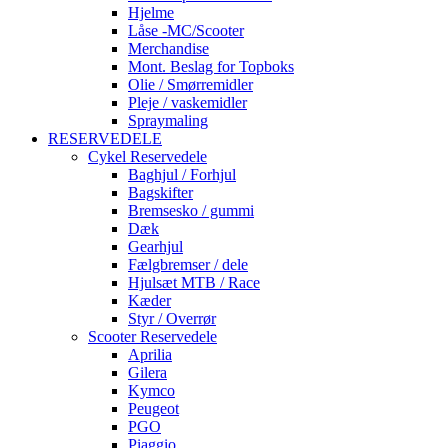
Hjelme
Låse -MC/Scooter
Merchandise
Mont. Beslag for Topboks
Olie / Smørremidler
Pleje / vaskemidler
Spraymaling
RESERVEDELE
Cykel Reservedele
Baghjul / Forhjul
Bagskifter
Bremsesko / gummi
Dæk
Gearhjul
Fælgbremser / dele
Hjulsæt MTB / Race
Kæder
Styr / Overrør
Scooter Reservedele
Aprilia
Gilera
Kymco
Peugeot
PGO
Piaggio