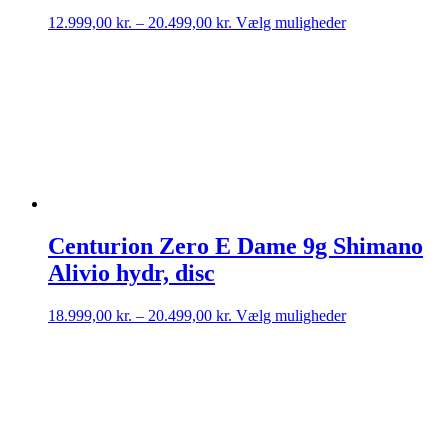
Prisinterval:
Dette
12.999,00
kr.
–
20.499,00
kr.
Vælg muligheder
12.999,00 kr.
vare
til
har
20.499,00 kr.
flere
varianter.
Mulighederne
kan
vælges
på
varesiden
Centurion Zero E Dame 9g Shimano
Alivio hydr, disc
Prisinterval:
Dette
18.999,00
kr.
–
20.499,00
kr.
Vælg muligheder
18.999,00 kr.
vare
til
har
20.499,00 kr.
flere
varianter.
Mulighederne
kan
vælges