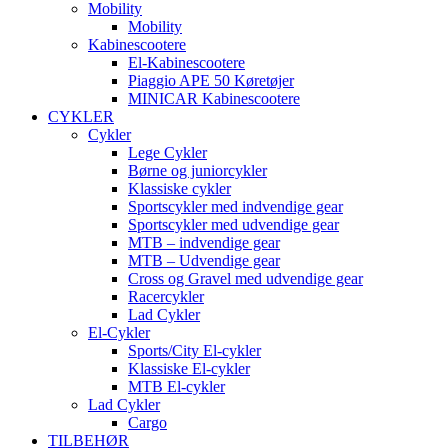
Mobility
Mobility
Kabinescootere
El-Kabinescootere
Piaggio APE 50 Køretøjer
MINICAR Kabinescootere
CYKLER
Cykler
Lege Cykler
Børne og juniorcykler
Klassiske cykler
Sportscykler med indvendige gear
Sportscykler med udvendige gear
MTB – indvendige gear
MTB – Udvendige gear
Cross og Gravel med udvendige gear
Racercykler
Lad Cykler
El-Cykler
Sports/City El-cykler
Klassiske El-cykler
MTB El-cykler
Lad Cykler
Cargo
TILBEHØR