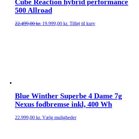
Cube Reaction hybrid performance
500 Allroad
Den
Den
22.499,00
kr.
19.999,00
kr.
Tilføj til kurv
oprindelige
aktuelle
pris
pris
var:
er:
22.499,00 kr..
19.999,00 kr..
Blue Winther Superbe 4 Dame 7g
Nexus fodbremse inkl, 400 Wh
Dette
22.999,00
kr.
Vælg muligheder
vare
har
flere