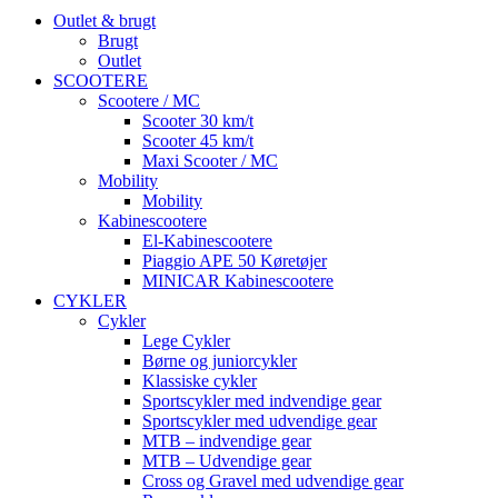
Outlet & brugt
Brugt
Outlet
SCOOTERE
Scootere / MC
Scooter 30 km/t
Scooter 45 km/t
Maxi Scooter / MC
Mobility
Mobility
Kabinescootere
El-Kabinescootere
Piaggio APE 50 Køretøjer
MINICAR Kabinescootere
CYKLER
Cykler
Lege Cykler
Børne og juniorcykler
Klassiske cykler
Sportscykler med indvendige gear
Sportscykler med udvendige gear
MTB – indvendige gear
MTB – Udvendige gear
Cross og Gravel med udvendige gear