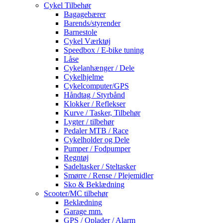
Cykel Tilbehør
Bagagebærer
Barends/styrender
Barnestole
Cykel Værktøj
Speedbox / E-bike tuning
Låse
Cykelanhænger / Dele
Cykelhjelme
Cykelcomputer/GPS
Håndtag / Styrbånd
Klokker / Reflekser
Kurve / Tasker, Tilbehør
Lygter / tilbehør
Pedaler MTB / Race
Cykelholder og Dele
Pumper / Fodpumper
Regntøj
Sadeltasker / Steltasker
Smørre / Rense / Plejemidler
Sko & Beklædning
Scooter/MC tilbehør
Beklædning
Garage mm.
GPS / Oplader / Alarm