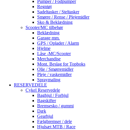
Pumper / Fodpumper
Regntøj
Sadeltasker / Steltasker
Smørre / Rense / Plejemidler
Sko & Beklædning
Scooter/MC tilbehør
Beklædning
Garage mm.
GPS / Oplader / Alarm
Hjelme
Låse -MC/Scooter
Merchandise
Mont. Beslag for Topboks
Olie / Smørremidler
Pleje / vaskemidler
Spraymaling
RESERVEDELE
Cykel Reservedele
Baghjul / Forhjul
Bagskifter
Bremsesko / gummi
Dæk
Gearhjul
Fælgbremser / dele
Hjulsæt MTB / Race