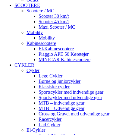
SCOOTERE
Scootere / MC
Scooter 30 km/t
Scooter 45 km/t
Maxi Scooter / MC
Mobility
Mobility
Kabinescootere
El-Kabinescootere
Piaggio APE 50 Køretøjer
MINICAR Kabinescootere
CYKLER
Cykler
Lege Cykler
Børne og juniorcykler
Klassiske cykler
Sportscykler med indvendige gear
Sportscykler med udvendige gear
MTB – indvendige gear
MTB – Udvendige gear
Cross og Gravel med udvendige gear
Racercykler
Lad Cykler
El-Cykler