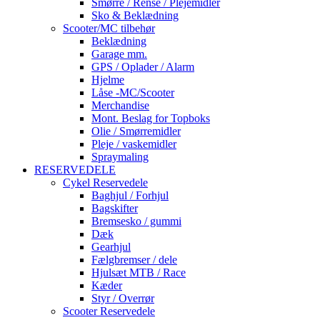
Smørre / Rense / Plejemidler
Sko & Beklædning
Scooter/MC tilbehør
Beklædning
Garage mm.
GPS / Oplader / Alarm
Hjelme
Låse -MC/Scooter
Merchandise
Mont. Beslag for Topboks
Olie / Smørremidler
Pleje / vaskemidler
Spraymaling
RESERVEDELE
Cykel Reservedele
Baghjul / Forhjul
Bagskifter
Bremsesko / gummi
Dæk
Gearhjul
Fælgbremser / dele
Hjulsæt MTB / Race
Kæder
Styr / Overrør
Scooter Reservedele