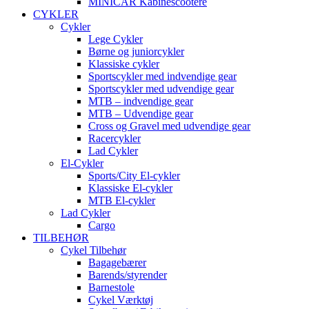
MINICAR Kabinescootere
CYKLER
Cykler
Lege Cykler
Børne og juniorcykler
Klassiske cykler
Sportscykler med indvendige gear
Sportscykler med udvendige gear
MTB – indvendige gear
MTB – Udvendige gear
Cross og Gravel med udvendige gear
Racercykler
Lad Cykler
El-Cykler
Sports/City El-cykler
Klassiske El-cykler
MTB El-cykler
Lad Cykler
Cargo
TILBEHØR
Cykel Tilbehør
Bagagebærer
Barends/styrender
Barnestole
Cykel Værktøj