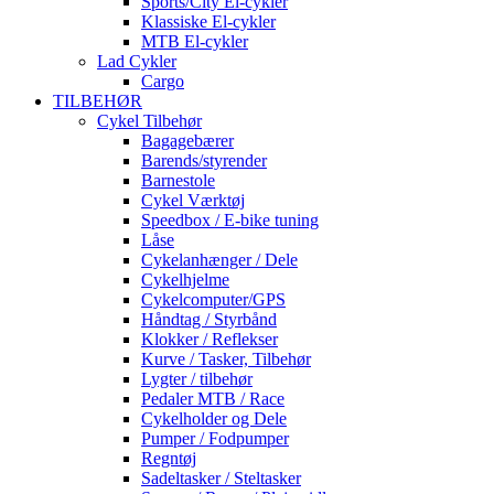
Sports/City El-cykler
Klassiske El-cykler
MTB El-cykler
Lad Cykler
Cargo
TILBEHØR
Cykel Tilbehør
Bagagebærer
Barends/styrender
Barnestole
Cykel Værktøj
Speedbox / E-bike tuning
Låse
Cykelanhænger / Dele
Cykelhjelme
Cykelcomputer/GPS
Håndtag / Styrbånd
Klokker / Reflekser
Kurve / Tasker, Tilbehør
Lygter / tilbehør
Pedaler MTB / Race
Cykelholder og Dele
Pumper / Fodpumper
Regntøj
Sadeltasker / Steltasker