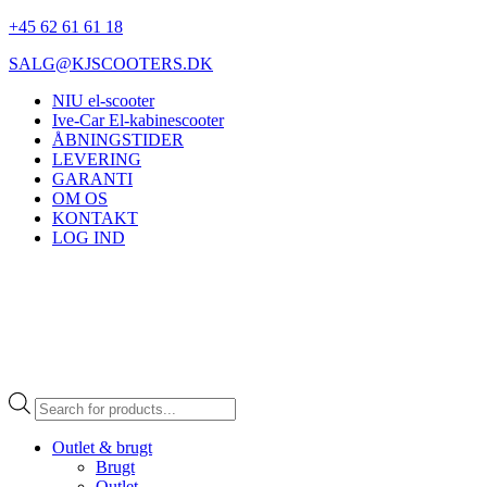
+45 62 61 61 18
SALG@KJSCOOTERS.DK
NIU el-scooter
Ive-Car El-kabinescooter
ÅBNINGSTIDER
LEVERING
GARANTI
OM OS
KONTAKT
LOG IND
Products
search
Outlet & brugt
Brugt
Outlet