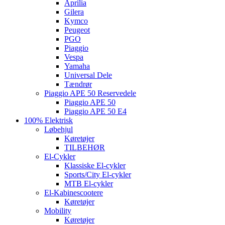
Aprilia
Gilera
Kymco
Peugeot
PGO
Piaggio
Vespa
Yamaha
Universal Dele
Tændrør
Piaggio APE 50 Reservedele
Piaggio APE 50
Piaggio APE 50 E4
100% Elektrisk
Løbehjul
Køretøjer
TILBEHØR
El-Cykler
Klassiske El-cykler
Sports/City El-cykler
MTB El-cykler
El-Kabinescootere
Køretøjer
Mobility
Køretøjer