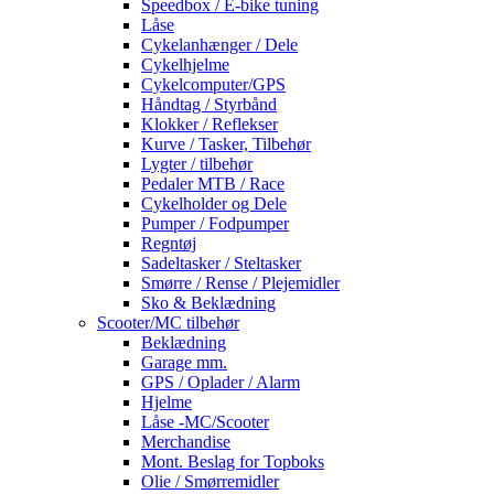
Speedbox / E-bike tuning
Låse
Cykelanhænger / Dele
Cykelhjelme
Cykelcomputer/GPS
Håndtag / Styrbånd
Klokker / Reflekser
Kurve / Tasker, Tilbehør
Lygter / tilbehør
Pedaler MTB / Race
Cykelholder og Dele
Pumper / Fodpumper
Regntøj
Sadeltasker / Steltasker
Smørre / Rense / Plejemidler
Sko & Beklædning
Scooter/MC tilbehør
Beklædning
Garage mm.
GPS / Oplader / Alarm
Hjelme
Låse -MC/Scooter
Merchandise
Mont. Beslag for Topboks
Olie / Smørremidler