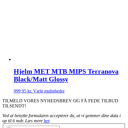
har
flere
varianter.
Mulighederne
kan
vælges
på
varesiden
Hjelm MET MTB MIPS Terranova
Black/Matt Glossy
Dette
999,95
kr.
Vælg muligheder
vare
TILMELD VORES NYHEDSBREV OG FÅ FEDE TILBUD
har
TILSENDT!
flere
varianter.
Ved at benytte formularen accepterer du, at vi gemmer dine data i
Mulighederne
op til 6 mdr. Læs mere
her
.
kan
vælges
Nyhedsbrev