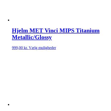
Hjelm MET Vinci MIPS Titanium
Metallic/Glossy
Dette
999,00
kr.
Vælg muligheder
vare
har
flere
varianter.
Mulighederne
kan
vælges
på
varesiden