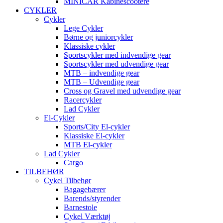
MINICAR Kabinescootere
CYKLER
Cykler
Lege Cykler
Børne og juniorcykler
Klassiske cykler
Sportscykler med indvendige gear
Sportscykler med udvendige gear
MTB – indvendige gear
MTB – Udvendige gear
Cross og Gravel med udvendige gear
Racercykler
Lad Cykler
El-Cykler
Sports/City El-cykler
Klassiske El-cykler
MTB El-cykler
Lad Cykler
Cargo
TILBEHØR
Cykel Tilbehør
Bagagebærer
Barends/styrender
Barnestole
Cykel Værktøj