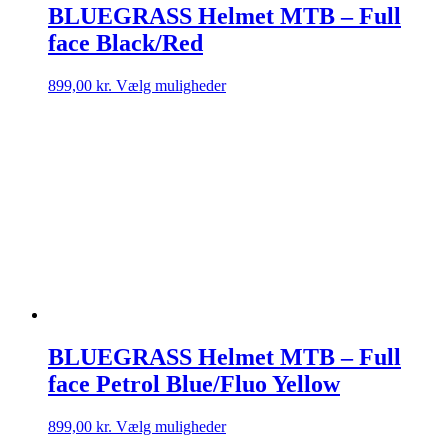
BLUEGRASS Helmet MTB – Full
face Black/Red
Dette
899,00
kr.
Vælg muligheder
vare
har
flere
varianter.
Mulighederne
kan
vælges
på
varesiden
BLUEGRASS Helmet MTB – Full
face Petrol Blue/Fluo Yellow
Dette
899,00
kr.
Vælg muligheder
vare