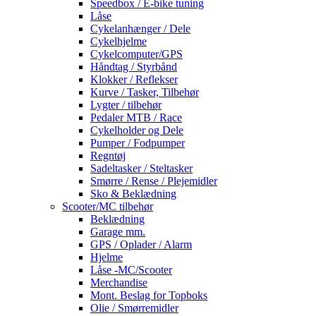
Speedbox / E-bike tuning
Låse
Cykelanhænger / Dele
Cykelhjelme
Cykelcomputer/GPS
Håndtag / Styrbånd
Klokker / Reflekser
Kurve / Tasker, Tilbehør
Lygter / tilbehør
Pedaler MTB / Race
Cykelholder og Dele
Pumper / Fodpumper
Regntøj
Sadeltasker / Steltasker
Smørre / Rense / Plejemidler
Sko & Beklædning
Scooter/MC tilbehør
Beklædning
Garage mm.
GPS / Oplader / Alarm
Hjelme
Låse -MC/Scooter
Merchandise
Mont. Beslag for Topboks
Olie / Smørremidler