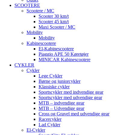
SCOOTERE
Scootere / MC
Scooter 30 km/t
Scooter 45 km/t
Maxi Scooter / MC
Mobility
Mobility
Kabinescootere
El-Kabinescootere
Piaggio APE 50 Køretøjer
MINICAR Kabinescootere
CYKLER
Cykler
Lege Cykler
Børne og juniorcykler
Klassiske cykler
Sportscykler med indvendige gear
Sportscykler med udvendige gear
MTB – indvendige gear
MTB – Udvendige gear
Cross og Gravel med udvendige gear
Racercykler
Lad Cykler
El-Cykler