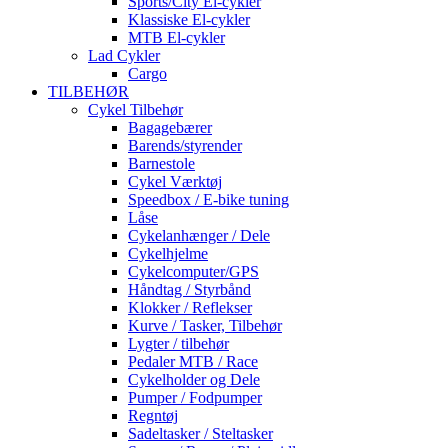
Sports/City El-cykler
Klassiske El-cykler
MTB El-cykler
Lad Cykler
Cargo
TILBEHØR
Cykel Tilbehør
Bagagebærer
Barends/styrender
Barnestole
Cykel Værktøj
Speedbox / E-bike tuning
Låse
Cykelanhænger / Dele
Cykelhjelme
Cykelcomputer/GPS
Håndtag / Styrbånd
Klokker / Reflekser
Kurve / Tasker, Tilbehør
Lygter / tilbehør
Pedaler MTB / Race
Cykelholder og Dele
Pumper / Fodpumper
Regntøj
Sadeltasker / Steltasker