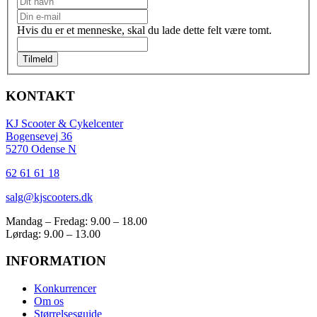
på
varesiden
Hvis du er et menneske, skal du lade dette felt være tomt.
Tilmeld
KONTAKT
KJ Scooter & Cykelcenter
Bogensevej 36
5270 Odense N
62 61 61 18
salg@kjscooters.dk
Mandag – Fredag: 9.00 – 18.00
Lørdag: 9.00 – 13.00
INFORMATION
Konkurrencer
Om os
Størrelsesguide