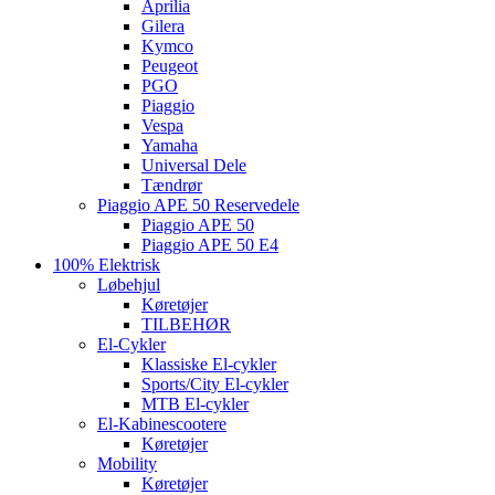
Aprilia
Gilera
Kymco
Peugeot
PGO
Piaggio
Vespa
Yamaha
Universal Dele
Tændrør
Piaggio APE 50 Reservedele
Piaggio APE 50
Piaggio APE 50 E4
100% Elektrisk
Løbehjul
Køretøjer
TILBEHØR
El-Cykler
Klassiske El-cykler
Sports/City El-cykler
MTB El-cykler
El-Kabinescootere
Køretøjer
Mobility
Køretøjer