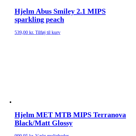
Hjelm Abus Smiley 2.1 MIPS
sparkling peach
539,00
kr.
Tilføj til kurv
Hjelm MET MTB MIPS Terranova
Black/Matt Glossy
Dette
999,95
kr.
Vælg muligheder