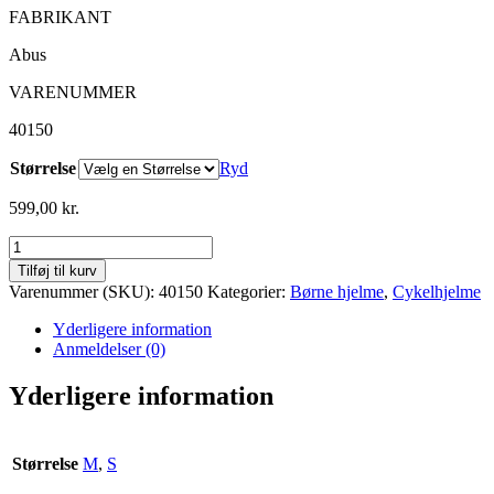
FABRIKANT
Abus
VARENUMMER
40150
Størrelse
Ryd
599,00
kr.
Hjelm
Abus
Tilføj til kurv
Youn-
Varenummer (SKU):
40150
Kategorier:
Børne hjelme
,
Cykelhjelme
I
2.0
Yderligere information
velvet
Anmeldelser (0)
black
antal
Yderligere information
Størrelse
M
,
S