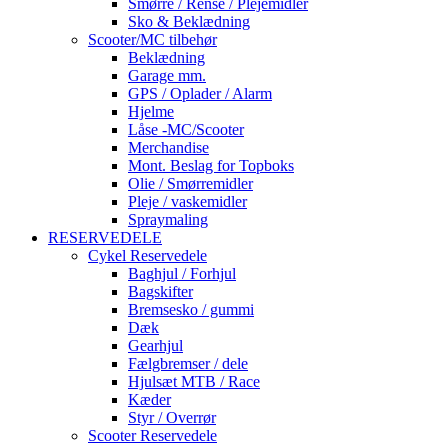
Smørre / Rense / Plejemidler
Sko & Beklædning
Scooter/MC tilbehør
Beklædning
Garage mm.
GPS / Oplader / Alarm
Hjelme
Låse -MC/Scooter
Merchandise
Mont. Beslag for Topboks
Olie / Smørremidler
Pleje / vaskemidler
Spraymaling
RESERVEDELE
Cykel Reservedele
Baghjul / Forhjul
Bagskifter
Bremsesko / gummi
Dæk
Gearhjul
Fælgbremser / dele
Hjulsæt MTB / Race
Kæder
Styr / Overrør
Scooter Reservedele