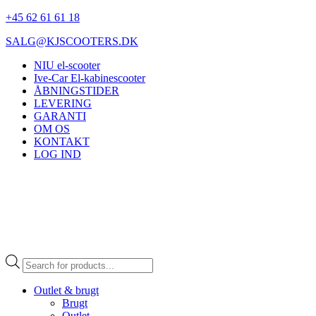
+45 62 61 61 18
SALG@KJSCOOTERS.DK
NIU el-scooter
Ive-Car El-kabinescooter
ÅBNINGSTIDER
LEVERING
GARANTI
OM OS
KONTAKT
LOG IND
Products
search
Outlet & brugt
Brugt
Outlet