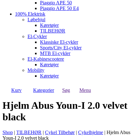
Piaggio APE 50
Piaggio APE 50 E4
100% Elektrisk
Løbehjul
Køretøjer
TILBEHØR
El-Cykler
Klassiske El-cykler
Sports/City El-cykler
MTB El-cykler
El-Kabinescootere
Køretøjer
Mobility
Køretøjer
Kurv
Kategorier
Søg
Menu
Hjelm Abus Youn-I 2.0 velvet
black
Shop
|
TILBEHØR
|
Cykel Tilbehør
|
Cykelhjelme
|
Hjelm Abus
Youn-I 2.0 velvet black