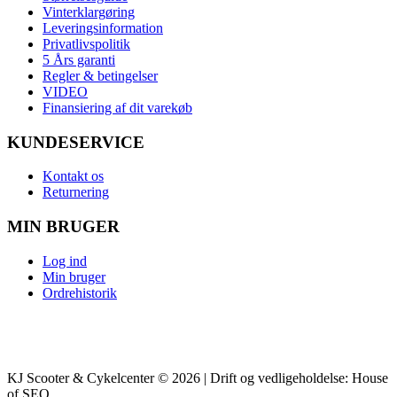
Vinterklargøring
Leveringsinformation
Privatlivspolitik
5 Års garanti
Regler & betingelser
VIDEO
Finansiering af dit varekøb
KUNDESERVICE
Kontakt os
Returnering
MIN BRUGER
Log ind
Min bruger
Ordrehistorik
KJ Scooter & Cykelcenter © 2026 | Drift og vedligeholdelse: House
of SEO