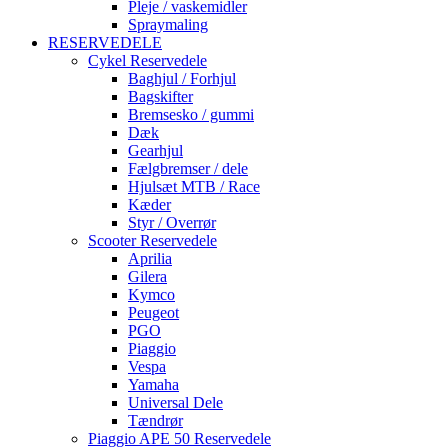
Pleje / vaskemidler
Spraymaling
RESERVEDELE
Cykel Reservedele
Baghjul / Forhjul
Bagskifter
Bremsesko / gummi
Dæk
Gearhjul
Fælgbremser / dele
Hjulsæt MTB / Race
Kæder
Styr / Overrør
Scooter Reservedele
Aprilia
Gilera
Kymco
Peugeot
PGO
Piaggio
Vespa
Yamaha
Universal Dele
Tændrør
Piaggio APE 50 Reservedele