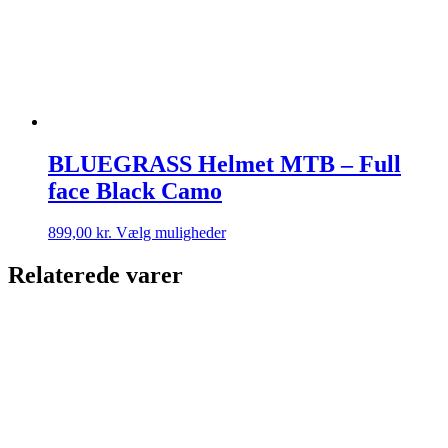
BLUEGRASS Helmet MTB – Full
face Black Camo
Dette
899,00
kr.
Vælg muligheder
vare
har
Relaterede varer
flere
varianter.
Mulighederne
kan
vælges
på
varesiden