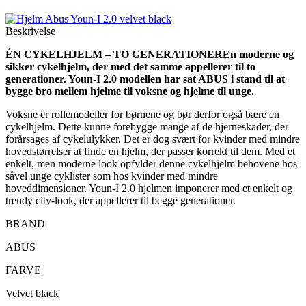
Beskrivelse
ÉN CYKELHJELM – TO GENERATIONER
En moderne og
sikker cykelhjelm, der med det samme appellerer til to
generationer. Youn-I 2.0 modellen har sat ABUS i stand til at
bygge bro mellem hjelme til voksne og hjelme til unge.
Voksne er rollemodeller for børnene og bør derfor også bære en
cykelhjelm. Dette kunne forebygge mange af de hjerneskader, der
forårsages af cykelulykker. Det er dog svært for kvinder med mindre
hovedstørrelser at finde en hjelm, der passer korrekt til dem. Med et
enkelt, men moderne look opfylder denne cykelhjelm behovene hos
såvel unge cyklister som hos kvinder med mindre
hoveddimensioner. Youn-I 2.0 hjelmen imponerer med et enkelt og
trendy city-look, der appellerer til begge generationer.
BRAND
ABUS
FARVE
Velvet black