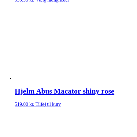
vare
har
flere
varianter.
Mulighederne
kan
vælges
på
varesiden
Hjelm Abus Macator shiny rose
519,00
kr.
Tilføj til kurv