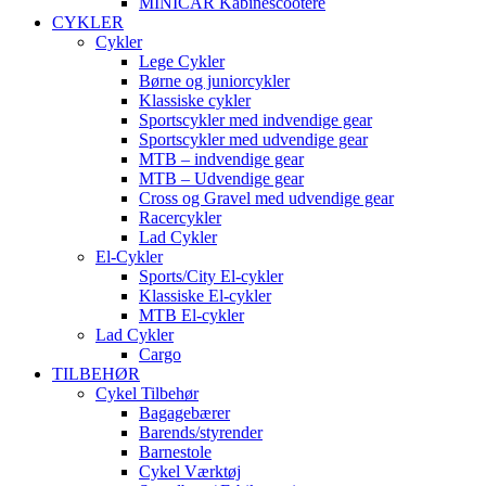
MINICAR Kabinescootere
CYKLER
Cykler
Lege Cykler
Børne og juniorcykler
Klassiske cykler
Sportscykler med indvendige gear
Sportscykler med udvendige gear
MTB – indvendige gear
MTB – Udvendige gear
Cross og Gravel med udvendige gear
Racercykler
Lad Cykler
El-Cykler
Sports/City El-cykler
Klassiske El-cykler
MTB El-cykler
Lad Cykler
Cargo
TILBEHØR
Cykel Tilbehør
Bagagebærer
Barends/styrender
Barnestole
Cykel Værktøj