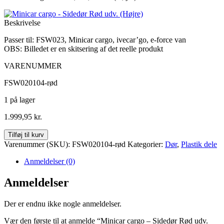
Beskrivelse
Passer til: FSW023, Minicar cargo, ivecar’go, e-force van
OBS: Billedet er en skitsering af det reelle produkt
VARENUMMER
FSW020104-rød
1 på lager
1.999,95
kr.
Minicar
Tilføj til kurv
cargo
Varenummer (SKU):
FSW020104-rød
Kategorier:
Dør
,
Plastik dele
-
Sidedør
Anmeldelser (0)
Rød
udv.
Anmeldelser
(Højre)
antal
Der er endnu ikke nogle anmeldelser.
Vær den første til at anmelde “Minicar cargo – Sidedør Rød udv.