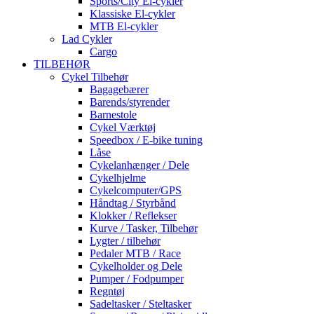
Sports/City El-cykler
Klassiske El-cykler
MTB El-cykler
Lad Cykler
Cargo
TILBEHØR
Cykel Tilbehør
Bagagebærer
Barends/styrender
Barnestole
Cykel Værktøj
Speedbox / E-bike tuning
Låse
Cykelanhænger / Dele
Cykelhjelme
Cykelcomputer/GPS
Håndtag / Styrbånd
Klokker / Reflekser
Kurve / Tasker, Tilbehør
Lygter / tilbehør
Pedaler MTB / Race
Cykelholder og Dele
Pumper / Fodpumper
Regntøj
Sadeltasker / Steltasker