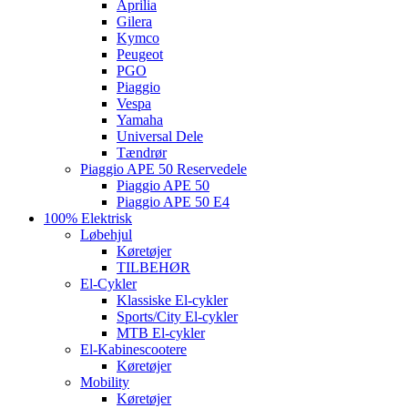
Aprilia
Gilera
Kymco
Peugeot
PGO
Piaggio
Vespa
Yamaha
Universal Dele
Tændrør
Piaggio APE 50 Reservedele
Piaggio APE 50
Piaggio APE 50 E4
100% Elektrisk
Løbehjul
Køretøjer
TILBEHØR
El-Cykler
Klassiske El-cykler
Sports/City El-cykler
MTB El-cykler
El-Kabinescootere
Køretøjer
Mobility
Køretøjer