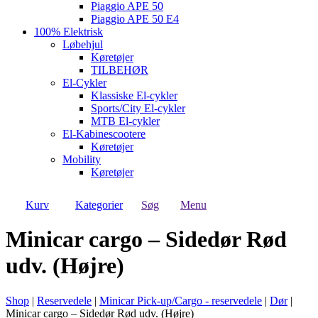
Piaggio APE 50
Piaggio APE 50 E4
100% Elektrisk
Løbehjul
Køretøjer
TILBEHØR
El-Cykler
Klassiske El-cykler
Sports/City El-cykler
MTB El-cykler
El-Kabinescootere
Køretøjer
Mobility
Køretøjer
Kurv
Kategorier
Søg
Menu
Minicar cargo – Sidedør Rød
udv. (Højre)
Shop
|
Reservedele
|
Minicar Pick-up/Cargo - reservedele
|
Dør
|
Minicar cargo – Sidedør Rød udv. (Højre)