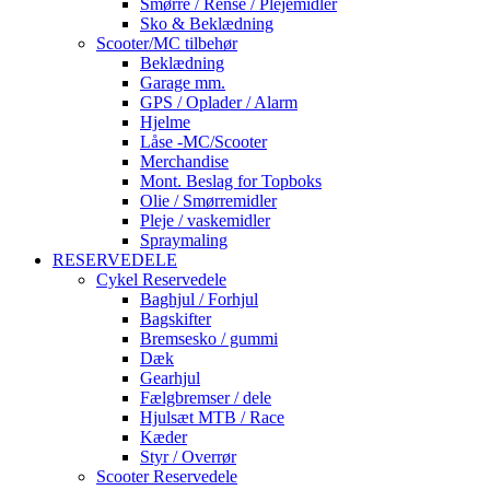
Smørre / Rense / Plejemidler
Sko & Beklædning
Scooter/MC tilbehør
Beklædning
Garage mm.
GPS / Oplader / Alarm
Hjelme
Låse -MC/Scooter
Merchandise
Mont. Beslag for Topboks
Olie / Smørremidler
Pleje / vaskemidler
Spraymaling
RESERVEDELE
Cykel Reservedele
Baghjul / Forhjul
Bagskifter
Bremsesko / gummi
Dæk
Gearhjul
Fælgbremser / dele
Hjulsæt MTB / Race
Kæder
Styr / Overrør
Scooter Reservedele