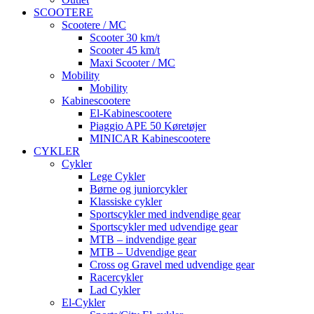
SCOOTERE
Scootere / MC
Scooter 30 km/t
Scooter 45 km/t
Maxi Scooter / MC
Mobility
Mobility
Kabinescootere
El-Kabinescootere
Piaggio APE 50 Køretøjer
MINICAR Kabinescootere
CYKLER
Cykler
Lege Cykler
Børne og juniorcykler
Klassiske cykler
Sportscykler med indvendige gear
Sportscykler med udvendige gear
MTB – indvendige gear
MTB – Udvendige gear
Cross og Gravel med udvendige gear
Racercykler
Lad Cykler
El-Cykler