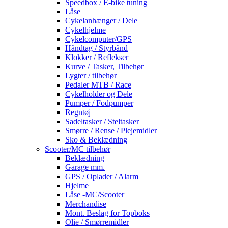
Speedbox / E-bike tuning
Låse
Cykelanhænger / Dele
Cykelhjelme
Cykelcomputer/GPS
Håndtag / Styrbånd
Klokker / Reflekser
Kurve / Tasker, Tilbehør
Lygter / tilbehør
Pedaler MTB / Race
Cykelholder og Dele
Pumper / Fodpumper
Regntøj
Sadeltasker / Steltasker
Smørre / Rense / Plejemidler
Sko & Beklædning
Scooter/MC tilbehør
Beklædning
Garage mm.
GPS / Oplader / Alarm
Hjelme
Låse -MC/Scooter
Merchandise
Mont. Beslag for Topboks
Olie / Smørremidler