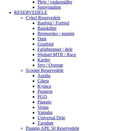
Pleje / vaskemidler
Spraymaling
RESERVEDELE
Cykel Reservedele
Baghjul / Forhjul
Bagskifter
Bremsesko / gummi
Dæk
Gearhjul
Fælgbremser / dele
Hjulsæt MTB / Race
Kæder
Styr / Overrør
Scooter Reservedele
Aprilia
Gilera
Kymco
Peugeot
PGO
Piaggio
Vespa
Yamaha
Universal Dele
Tændrør
Piaggio APE 50 Reservedele