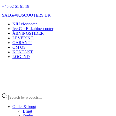
+45 62 61 61 18
SALG@KJSCOOTERS.DK
NIU el-scooter
Ive-Car El-kabinescooter
ÅBNINGSTIDER
LEVERING
GARANTI
OM OS
KONTAKT
LOG IND
Products
search
Outlet & brugt
Brugt
Outlet