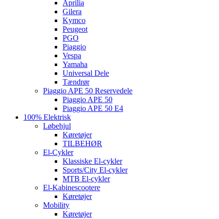
Aprilia
Gilera
Kymco
Peugeot
PGO
Piaggio
Vespa
Yamaha
Universal Dele
Tændrør
Piaggio APE 50 Reservedele
Piaggio APE 50
Piaggio APE 50 E4
100% Elektrisk
Løbehjul
Køretøjer
TILBEHØR
El-Cykler
Klassiske El-cykler
Sports/City El-cykler
MTB El-cykler
El-Kabinescootere
Køretøjer
Mobility
Køretøjer