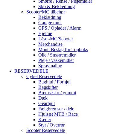
Smørre / Rense / Plejemidler
Sko & Beklædning
Scooter/MC tilbehør
Beklædning
Garage mm.
GPS / Oplader / Alarm
Hjelme
Låse -MC/Scooter
Merchandise
Mont. Beslag for Topboks
Olie / Smørremidler
Pleje / vaskemidler
Spraymaling
RESERVEDELE
Cykel Reservedele
Baghjul / Forhjul
Bagskifter
Bremsesko / gummi
Dæk
Gearhjul
Fælgbremser / dele
Hjulsæt MTB / Race
Kæder
Styr / Overrør
Scooter Reservedele