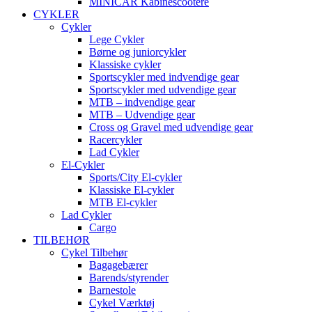
MINICAR Kabinescootere
CYKLER
Cykler
Lege Cykler
Børne og juniorcykler
Klassiske cykler
Sportscykler med indvendige gear
Sportscykler med udvendige gear
MTB – indvendige gear
MTB – Udvendige gear
Cross og Gravel med udvendige gear
Racercykler
Lad Cykler
El-Cykler
Sports/City El-cykler
Klassiske El-cykler
MTB El-cykler
Lad Cykler
Cargo
TILBEHØR
Cykel Tilbehør
Bagagebærer
Barends/styrender
Barnestole
Cykel Værktøj