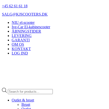
+45 62 61 61 18
SALG@KJSCOOTERS.DK
NIU el-scooter
Ive-Car El-kabinescooter
ÅBNINGSTIDER
LEVERING
GARANTI
OM OS
KONTAKT
LOG IND
Products
search
Outlet & brugt
Brugt
Outlet