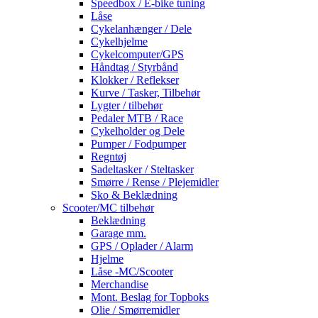
Speedbox / E-bike tuning
Låse
Cykelanhænger / Dele
Cykelhjelme
Cykelcomputer/GPS
Håndtag / Styrbånd
Klokker / Reflekser
Kurve / Tasker, Tilbehør
Lygter / tilbehør
Pedaler MTB / Race
Cykelholder og Dele
Pumper / Fodpumper
Regntøj
Sadeltasker / Steltasker
Smørre / Rense / Plejemidler
Sko & Beklædning
Scooter/MC tilbehør
Beklædning
Garage mm.
GPS / Oplader / Alarm
Hjelme
Låse -MC/Scooter
Merchandise
Mont. Beslag for Topboks
Olie / Smørremidler