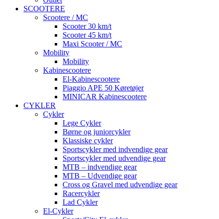
SCOOTERE
Scootere / MC
Scooter 30 km/t
Scooter 45 km/t
Maxi Scooter / MC
Mobility
Mobility
Kabinescootere
El-Kabinescootere
Piaggio APE 50 Køretøjer
MINICAR Kabinescootere
CYKLER
Cykler
Lege Cykler
Børne og juniorcykler
Klassiske cykler
Sportscykler med indvendige gear
Sportscykler med udvendige gear
MTB – indvendige gear
MTB – Udvendige gear
Cross og Gravel med udvendige gear
Racercykler
Lad Cykler
El-Cykler