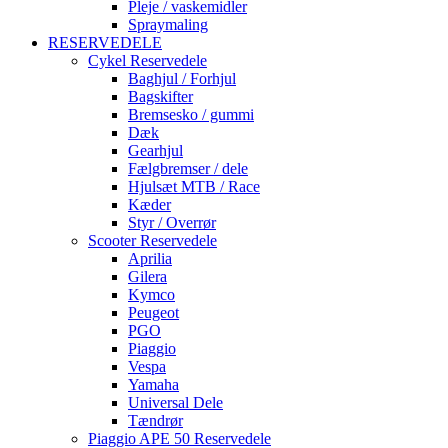
Pleje / vaskemidler
Spraymaling
RESERVEDELE
Cykel Reservedele
Baghjul / Forhjul
Bagskifter
Bremsesko / gummi
Dæk
Gearhjul
Fælgbremser / dele
Hjulsæt MTB / Race
Kæder
Styr / Overrør
Scooter Reservedele
Aprilia
Gilera
Kymco
Peugeot
PGO
Piaggio
Vespa
Yamaha
Universal Dele
Tændrør
Piaggio APE 50 Reservedele