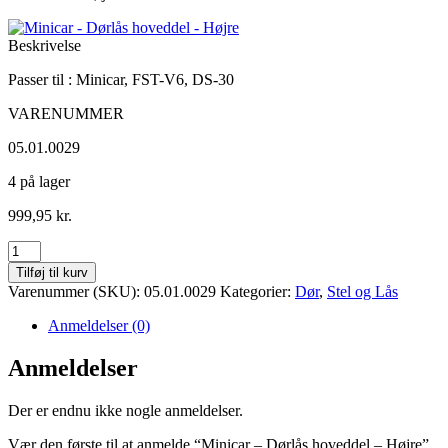
Beskrivelse
Passer til : Minicar, FST-V6, DS-30
VARENUMMER
05.01.0029
4 på lager
999,95
kr.
Minicar
-
Tilføj til kurv
Dørlås
Varenummer (SKU):
05.01.0029
Kategorier:
Dør
,
Stel og Lås
hoveddel
-
Anmeldelser (0)
Højre
antal
Anmeldelser
Der er endnu ikke nogle anmeldelser.
Vær den første til at anmelde “Minicar – Dørlås hoveddel – Højre”