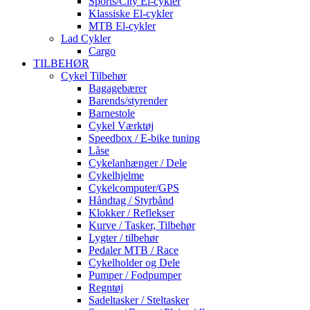
Sports/City El-cykler
Klassiske El-cykler
MTB El-cykler
Lad Cykler
Cargo
TILBEHØR
Cykel Tilbehør
Bagagebærer
Barends/styrender
Barnestole
Cykel Værktøj
Speedbox / E-bike tuning
Låse
Cykelanhænger / Dele
Cykelhjelme
Cykelcomputer/GPS
Håndtag / Styrbånd
Klokker / Reflekser
Kurve / Tasker, Tilbehør
Lygter / tilbehør
Pedaler MTB / Race
Cykelholder og Dele
Pumper / Fodpumper
Regntøj
Sadeltasker / Steltasker