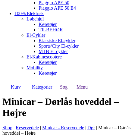
Piaggio APE 50
Piaggio APE 50 E4
100% Elektrisk
Løbehjul
Køretøjer
TILBEHØR
El-Cykler
Klassiske El-cykler
Sports/City El-cykler
MTB El-cykler
El-Kabinescootere
Køretøjer
Mobility
Køretøjer
Kurv
Kategorier
Søg
Menu
Minicar – Dørlås hoveddel –
Højre
Shop
|
Reservedele
|
Minicar - Reservedele
|
Dør
|
Minicar – Dørlås
hoveddel – Højre