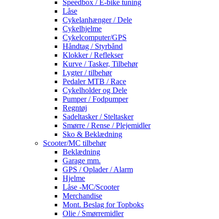
Speedbox / E-bike tuning
Låse
Cykelanhænger / Dele
Cykelhjelme
Cykelcomputer/GPS
Håndtag / Styrbånd
Klokker / Reflekser
Kurve / Tasker, Tilbehør
Lygter / tilbehør
Pedaler MTB / Race
Cykelholder og Dele
Pumper / Fodpumper
Regntøj
Sadeltasker / Steltasker
Smørre / Rense / Plejemidler
Sko & Beklædning
Scooter/MC tilbehør
Beklædning
Garage mm.
GPS / Oplader / Alarm
Hjelme
Låse -MC/Scooter
Merchandise
Mont. Beslag for Topboks
Olie / Smørremidler