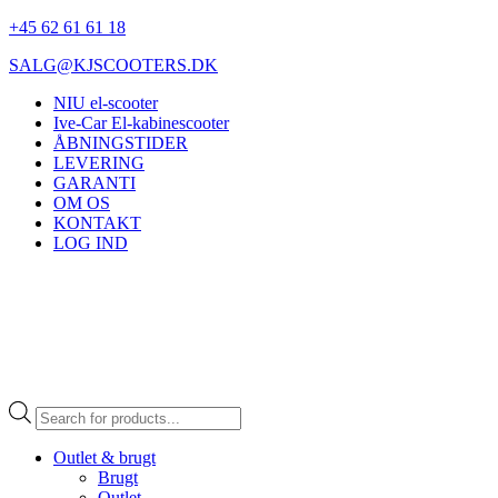
+45 62 61 61 18
SALG@KJSCOOTERS.DK
NIU el-scooter
Ive-Car El-kabinescooter
ÅBNINGSTIDER
LEVERING
GARANTI
OM OS
KONTAKT
LOG IND
Products
search
Outlet & brugt
Brugt
Outlet