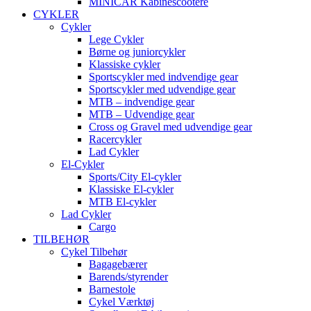
MINICAR Kabinescootere
CYKLER
Cykler
Lege Cykler
Børne og juniorcykler
Klassiske cykler
Sportscykler med indvendige gear
Sportscykler med udvendige gear
MTB – indvendige gear
MTB – Udvendige gear
Cross og Gravel med udvendige gear
Racercykler
Lad Cykler
El-Cykler
Sports/City El-cykler
Klassiske El-cykler
MTB El-cykler
Lad Cykler
Cargo
TILBEHØR
Cykel Tilbehør
Bagagebærer
Barends/styrender
Barnestole
Cykel Værktøj