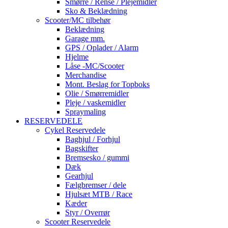
Smørre / Rense / Plejemidler
Sko & Beklædning
Scooter/MC tilbehør
Beklædning
Garage mm.
GPS / Oplader / Alarm
Hjelme
Låse -MC/Scooter
Merchandise
Mont. Beslag for Topboks
Olie / Smørremidler
Pleje / vaskemidler
Spraymaling
RESERVEDELE
Cykel Reservedele
Baghjul / Forhjul
Bagskifter
Bremsesko / gummi
Dæk
Gearhjul
Fælgbremser / dele
Hjulsæt MTB / Race
Kæder
Styr / Overrør
Scooter Reservedele