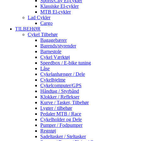
Sports/City El-cykler
Klassiske El-cykler
MTB El-cykler
Lad Cykler
Cargo
TILBEHØR
Cykel Tilbehør
Bagagebærer
Barends/styrender
Barnestole
Cykel Værktøj
Speedbox / E-bike tuning
Låse
Cykelanhænger / Dele
Cykelhjelme
Cykelcomputer/GPS
Håndtag / Styrbånd
Klokker / Reflekser
Kurve / Tasker, Tilbehør
Lygter / tilbehør
Pedaler MTB / Race
Cykelholder og Dele
Pumper / Fodpumper
Regntøj
Sadeltasker / Steltasker