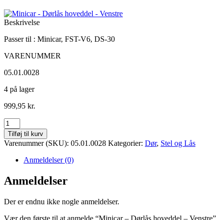
Beskrivelse
Passer til : Minicar, FST-V6, DS-30
VARENUMMER
05.01.0028
4 på lager
999,95
kr.
Minicar
-
Tilføj til kurv
Dørlås
Varenummer (SKU):
05.01.0028
Kategorier:
Dør
,
Stel og Lås
hoveddel
-
Anmeldelser (0)
Venstre
antal
Anmeldelser
Der er endnu ikke nogle anmeldelser.
Vær den første til at anmelde “Minicar – Dørlås hoveddel – Venstre”