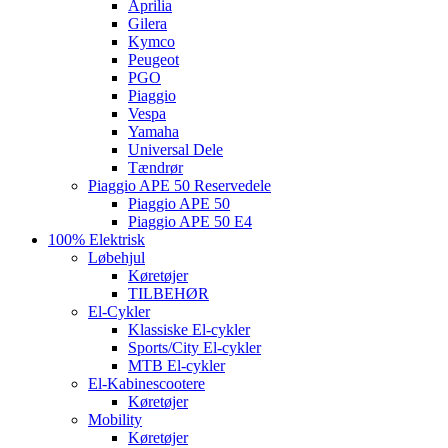
Aprilia
Gilera
Kymco
Peugeot
PGO
Piaggio
Vespa
Yamaha
Universal Dele
Tændrør
Piaggio APE 50 Reservedele
Piaggio APE 50
Piaggio APE 50 E4
100% Elektrisk
Løbehjul
Køretøjer
TILBEHØR
El-Cykler
Klassiske El-cykler
Sports/City El-cykler
MTB El-cykler
El-Kabinescootere
Køretøjer
Mobility
Køretøjer