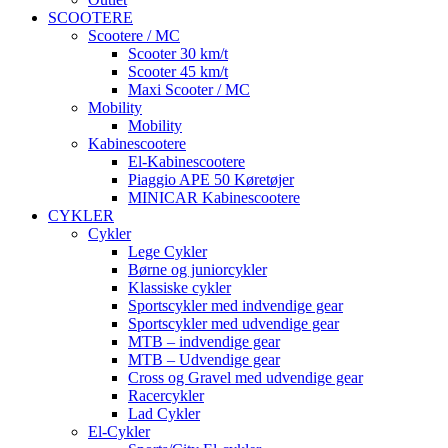
SCOOTERE
Scootere / MC
Scooter 30 km/t
Scooter 45 km/t
Maxi Scooter / MC
Mobility
Mobility
Kabinescootere
El-Kabinescootere
Piaggio APE 50 Køretøjer
MINICAR Kabinescootere
CYKLER
Cykler
Lege Cykler
Børne og juniorcykler
Klassiske cykler
Sportscykler med indvendige gear
Sportscykler med udvendige gear
MTB – indvendige gear
MTB – Udvendige gear
Cross og Gravel med udvendige gear
Racercykler
Lad Cykler
El-Cykler