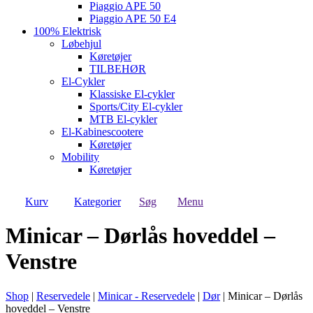
Piaggio APE 50
Piaggio APE 50 E4
100% Elektrisk
Løbehjul
Køretøjer
TILBEHØR
El-Cykler
Klassiske El-cykler
Sports/City El-cykler
MTB El-cykler
El-Kabinescootere
Køretøjer
Mobility
Køretøjer
Kurv
Kategorier
Søg
Menu
Minicar – Dørlås hoveddel –
Venstre
Shop
|
Reservedele
|
Minicar - Reservedele
|
Dør
|
Minicar – Dørlås
hoveddel – Venstre