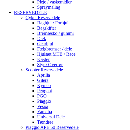
Pleje / vaskemidler
Spraymaling
RESERVEDELE
Cykel Reservedele
Baghjul / Forhjul
Bagskifter
Bremsesko / gummi
Dæk
Gearhjul
Fælgbremser / dele
Hjulsæt MTB / Race
Kæder
Styr / Overrør
Scooter Reservedele
Aprilia
Gilera
Kymco
Peugeot
PGO
Piaggio
Vespa
Yamaha
Universal Dele
Tændrør
Piaggio APE 50 Reservedele