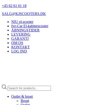
+45 62 61 61 18
SALG@KJSCOOTERS.DK
NIU el-scooter
Ive-Car El-kabinescooter
ÅBNINGSTIDER
LEVERING
GARANTI
OM OS
KONTAKT
LOG IND
Products
search
Outlet & brugt
Brugt
Outlet