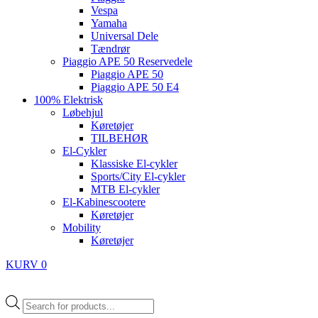
Vespa
Yamaha
Universal Dele
Tændrør
Piaggio APE 50 Reservedele
Piaggio APE 50
Piaggio APE 50 E4
100% Elektrisk
Løbehjul
Køretøjer
TILBEHØR
El-Cykler
Klassiske El-cykler
Sports/City El-cykler
MTB El-cykler
El-Kabinescootere
Køretøjer
Mobility
Køretøjer
KURV
0
Products
search