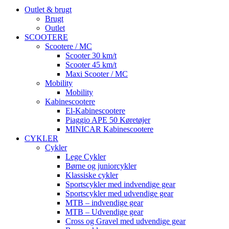
Outlet & brugt
Brugt
Outlet
SCOOTERE
Scootere / MC
Scooter 30 km/t
Scooter 45 km/t
Maxi Scooter / MC
Mobility
Mobility
Kabinescootere
El-Kabinescootere
Piaggio APE 50 Køretøjer
MINICAR Kabinescootere
CYKLER
Cykler
Lege Cykler
Børne og juniorcykler
Klassiske cykler
Sportscykler med indvendige gear
Sportscykler med udvendige gear
MTB – indvendige gear
MTB – Udvendige gear
Cross og Gravel med udvendige gear