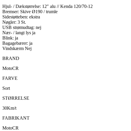
Hjul- / Dækstørrelse: 12″ alu // Kenda 120/70-12
Bremser: Skive Ø190 / trumle
Sidestøtteben: ekstra
Nøgler: 3 St.
USB strømudtag: nej
Nær- / langt lys ja
Blink: ja
Bagagebærer: ja
Vindskærm Nej
BRAND
MotoCR
FARVE
Sort
STØRRELSE
30Km/t
FABRIKANT
MotoCR