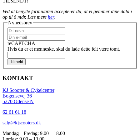
TILSENDT!
Ved at benytte formularen accepterer du, at vi gemmer dine data i
op til 6 mdr. Læs mere
her
.
Nyhedsbrev
reCAPTCHA
Hvis du er et menneske, skal du lade dette felt være tomt.
Tilmeld
KONTAKT
KJ Scooter & Cykelcenter
Bogensevej 36
5270 Odense N
62 61 61 18
salg@kjscooters.dk
Mandag – Fredag: 9.00 – 18.00
Lørdag: 9.00 – 13.00