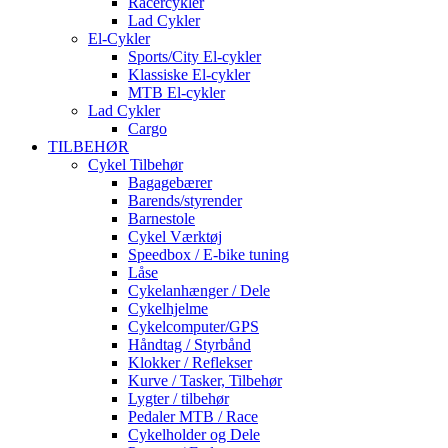
Racercykler
Lad Cykler
El-Cykler
Sports/City El-cykler
Klassiske El-cykler
MTB El-cykler
Lad Cykler
Cargo
TILBEHØR
Cykel Tilbehør
Bagagebærer
Barends/styrender
Barnestole
Cykel Værktøj
Speedbox / E-bike tuning
Låse
Cykelanhænger / Dele
Cykelhjelme
Cykelcomputer/GPS
Håndtag / Styrbånd
Klokker / Reflekser
Kurve / Tasker, Tilbehør
Lygter / tilbehør
Pedaler MTB / Race
Cykelholder og Dele