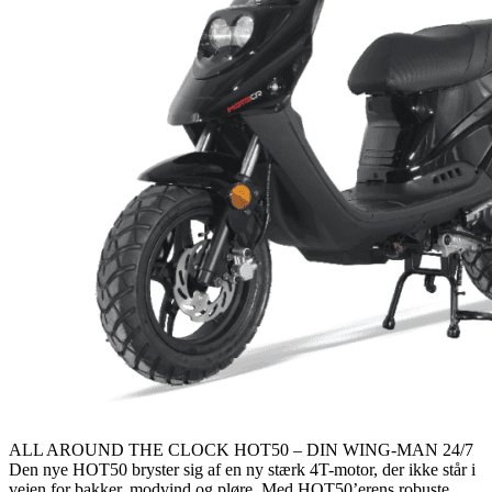
ALL AROUND THE CLOCK HOT50 – DIN WING-MAN 24/7
Den nye HOT50 bryster sig af en ny stærk 4T-motor, der ikke står i
vejen for bakker, modvind og pløre. Med HOT50’erens robuste