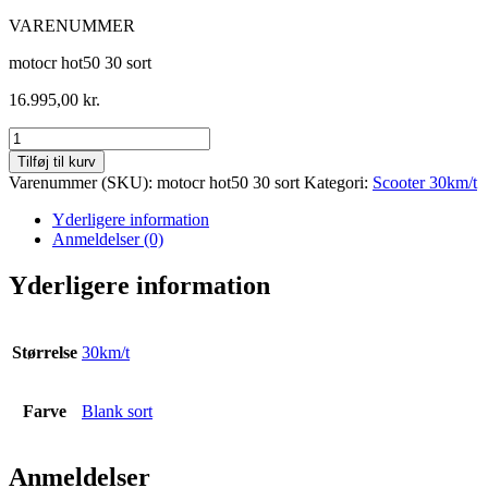
VARENUMMER
motocr hot50 30 sort
16.995,00
kr.
MotoCR
Hot50
Tilføj til kurv
PURE
Varenummer (SKU):
motocr hot50 30 sort
Kategori:
Scooter 30km/t
4T
Euro5
Yderligere information
-
Anmeldelser (0)
30Km/t
-
Yderligere information
Sort
antal
Størrelse
30km/t
Farve
Blank sort
Anmeldelser