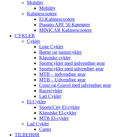
Mobility
Mobility
Kabinescootere
El-Kabinescootere
Piaggio APE 50 Køretøjer
MINICAR Kabinescootere
CYKLER
Cykler
Lege Cykler
Børne og juniorcykler
Klassiske cykler
Sportscykler med indvendige gear
Sportscykler med udvendige gear
MTB – indvendige gear
MTB – Udvendige gear
Cross og Gravel med udvendige gear
Racercykler
Lad Cykler
El-Cykler
Sports/City El-cykler
Klassiske El-cykler
MTB El-cykler
Lad Cykler
Cargo
TILBEHØR