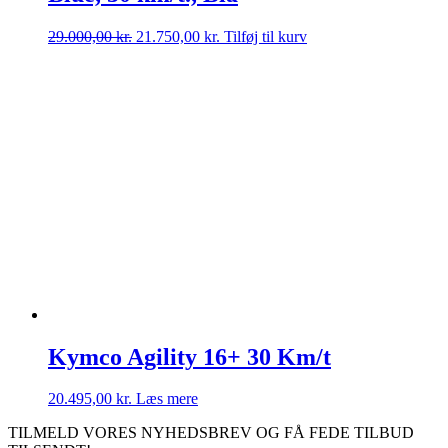
Den
Den
29.000,00
kr.
21.750,00
kr.
Tilføj til kurv
oprindelige
aktuelle
pris
pris
var:
er:
29.000,00 kr..
21.750,00 kr..
Kymco Agility 16+ 30 Km/t
20.495,00
kr.
Læs mere
TILMELD VORES NYHEDSBREV OG FÅ FEDE TILBUD