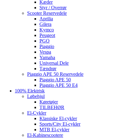
Kæder
Styr / Overrør
Scooter Reservedele
Aprilia
Gilera
Kymco
Peugeot
PGO
Piaggio
Vespa
Yamaha
Universal Dele
Tændrør
Piaggio APE 50 Reservedele
Piaggio APE 50
Piaggio APE 50 E4
100% Elektrisk
Løbehjul
Køretøjer
TILBEHØR
El-Cykler
Klassiske El-cykler
Sports/City El-cykler
MTB El-cykler
El-Kabinescootere