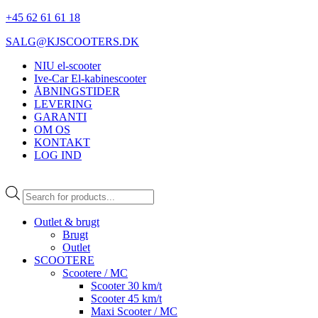
+45 62 61 61 18
SALG@KJSCOOTERS.DK
NIU el-scooter
Ive-Car El-kabinescooter
ÅBNINGSTIDER
LEVERING
GARANTI
OM OS
KONTAKT
LOG IND
Products
search
Outlet & brugt
Brugt
Outlet
SCOOTERE
Scootere / MC
Scooter 30 km/t
Scooter 45 km/t
Maxi Scooter / MC