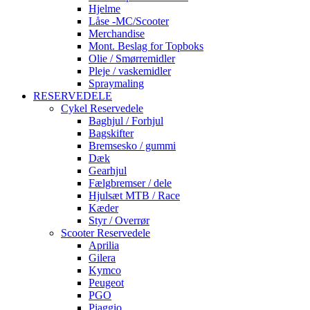
Hjelme
Låse -MC/Scooter
Merchandise
Mont. Beslag for Topboks
Olie / Smørremidler
Pleje / vaskemidler
Spraymaling
RESERVEDELE
Cykel Reservedele
Baghjul / Forhjul
Bagskifter
Bremsesko / gummi
Dæk
Gearhjul
Fælgbremser / dele
Hjulsæt MTB / Race
Kæder
Styr / Overrør
Scooter Reservedele
Aprilia
Gilera
Kymco
Peugeot
PGO
Piaggio