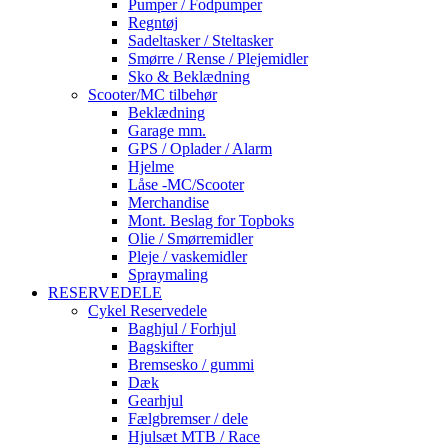
Pumper / Fodpumper
Regntøj
Sadeltasker / Steltasker
Smørre / Rense / Plejemidler
Sko & Beklædning
Scooter/MC tilbehør
Beklædning
Garage mm.
GPS / Oplader / Alarm
Hjelme
Låse -MC/Scooter
Merchandise
Mont. Beslag for Topboks
Olie / Smørremidler
Pleje / vaskemidler
Spraymaling
RESERVEDELE
Cykel Reservedele
Baghjul / Forhjul
Bagskifter
Bremsesko / gummi
Dæk
Gearhjul
Fælgbremser / dele
Hjulsæt MTB / Race