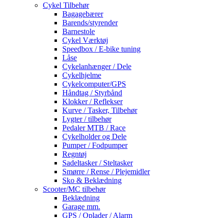
Cykel Tilbehør
Bagagebærer
Barends/styrender
Barnestole
Cykel Værktøj
Speedbox / E-bike tuning
Låse
Cykelanhænger / Dele
Cykelhjelme
Cykelcomputer/GPS
Håndtag / Styrbånd
Klokker / Reflekser
Kurve / Tasker, Tilbehør
Lygter / tilbehør
Pedaler MTB / Race
Cykelholder og Dele
Pumper / Fodpumper
Regntøj
Sadeltasker / Steltasker
Smørre / Rense / Plejemidler
Sko & Beklædning
Scooter/MC tilbehør
Beklædning
Garage mm.
GPS / Oplader / Alarm