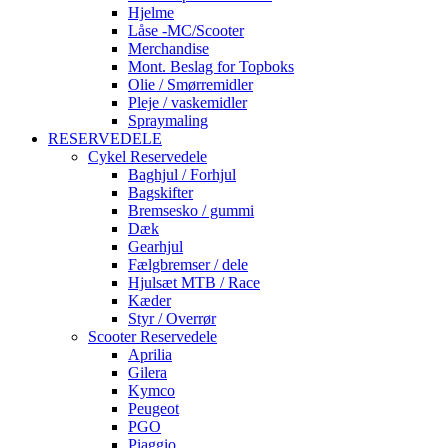
Hjelme
Låse -MC/Scooter
Merchandise
Mont. Beslag for Topboks
Olie / Smørremidler
Pleje / vaskemidler
Spraymaling
RESERVEDELE
Cykel Reservedele
Baghjul / Forhjul
Bagskifter
Bremsesko / gummi
Dæk
Gearhjul
Fælgbremser / dele
Hjulsæt MTB / Race
Kæder
Styr / Overrør
Scooter Reservedele
Aprilia
Gilera
Kymco
Peugeot
PGO
Piaggio