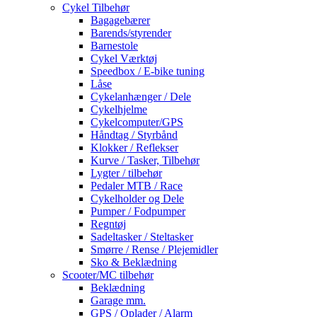
Cykel Tilbehør
Bagagebærer
Barends/styrender
Barnestole
Cykel Værktøj
Speedbox / E-bike tuning
Låse
Cykelanhænger / Dele
Cykelhjelme
Cykelcomputer/GPS
Håndtag / Styrbånd
Klokker / Reflekser
Kurve / Tasker, Tilbehør
Lygter / tilbehør
Pedaler MTB / Race
Cykelholder og Dele
Pumper / Fodpumper
Regntøj
Sadeltasker / Steltasker
Smørre / Rense / Plejemidler
Sko & Beklædning
Scooter/MC tilbehør
Beklædning
Garage mm.
GPS / Oplader / Alarm