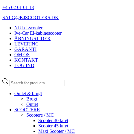
+45 62 61 61 18
SALG@KJSCOOTERS.DK
NIU el-scooter
Ive-Car El-kabinescooter
ÅBNINGSTIDER
LEVERING
GARANTI
OM OS
KONTAKT
LOG IND
Products
search
Outlet & brugt
Brugt
Outlet
SCOOTERE
Scootere / MC
Scooter 30 km/t
Scooter 45 km/t
Maxi Scooter / MC