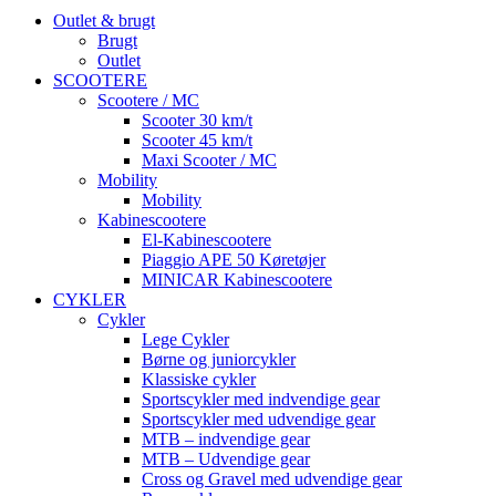
Outlet & brugt
Brugt
Outlet
SCOOTERE
Scootere / MC
Scooter 30 km/t
Scooter 45 km/t
Maxi Scooter / MC
Mobility
Mobility
Kabinescootere
El-Kabinescootere
Piaggio APE 50 Køretøjer
MINICAR Kabinescootere
CYKLER
Cykler
Lege Cykler
Børne og juniorcykler
Klassiske cykler
Sportscykler med indvendige gear
Sportscykler med udvendige gear
MTB – indvendige gear
MTB – Udvendige gear
Cross og Gravel med udvendige gear