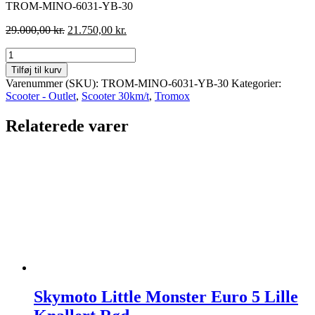
TROM-MINO-6031-YB-30
Den
Den
29.000,00
kr.
21.750,00
kr.
oprindelige
aktuelle
Tromox
pris
pris
MINO
var:
er:
Tilføj til kurv
Premium
29.000,00 kr..
21.750,00 kr..
Varenummer (SKU):
TROM-MINO-6031-YB-30
Kategorier:
31
Scooter - Outlet
,
Scooter 30km/t
,
Tromox
Youth
Blue,
Relaterede varer
30
km/t.,
Blå
antal
Skymoto Little Monster Euro 5 Lille