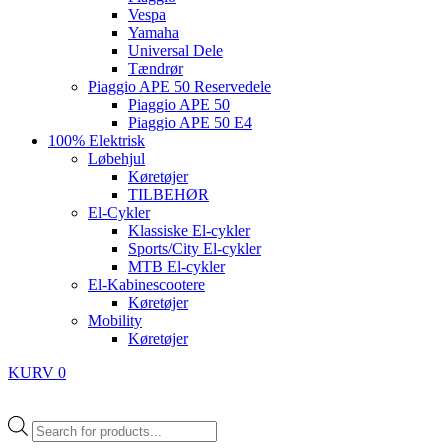
Vespa
Yamaha
Universal Dele
Tændrør
Piaggio APE 50 Reservedele
Piaggio APE 50
Piaggio APE 50 E4
100% Elektrisk
Løbehjul
Køretøjer
TILBEHØR
El-Cykler
Klassiske El-cykler
Sports/City El-cykler
MTB El-cykler
El-Kabinescootere
Køretøjer
Mobility
Køretøjer
KURV
0
Products
search