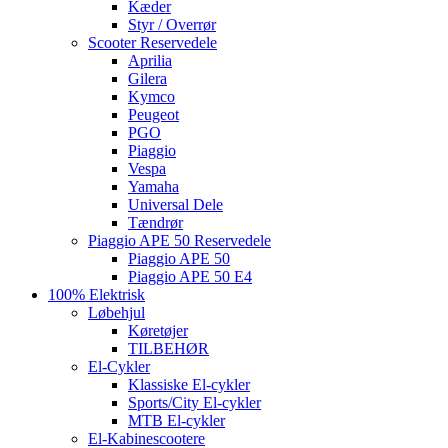
Kæder
Styr / Overrør
Scooter Reservedele
Aprilia
Gilera
Kymco
Peugeot
PGO
Piaggio
Vespa
Yamaha
Universal Dele
Tændrør
Piaggio APE 50 Reservedele
Piaggio APE 50
Piaggio APE 50 E4
100% Elektrisk
Løbehjul
Køretøjer
TILBEHØR
El-Cykler
Klassiske El-cykler
Sports/City El-cykler
MTB El-cykler
El-Kabinescootere