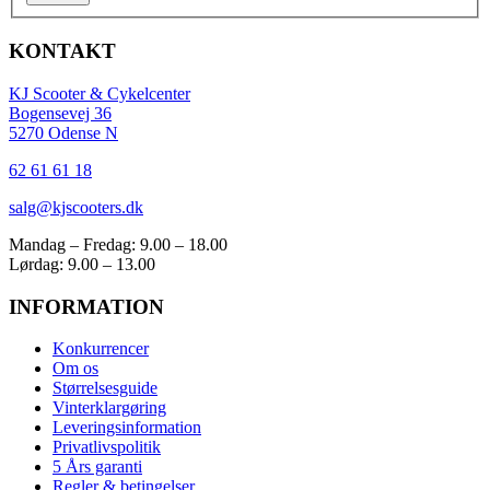
KONTAKT
KJ Scooter & Cykelcenter
Bogensevej 36
5270 Odense N
62 61 61 18
salg@kjscooters.dk
Mandag – Fredag: 9.00 – 18.00
Lørdag: 9.00 – 13.00
INFORMATION
Konkurrencer
Om os
Størrelsesguide
Vinterklargøring
Leveringsinformation
Privatlivspolitik
5 Års garanti
Regler & betingelser