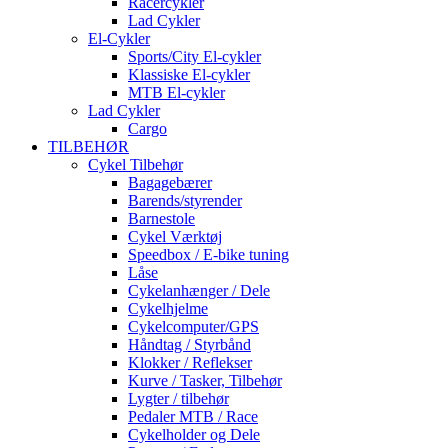
Racercykler
Lad Cykler
El-Cykler
Sports/City El-cykler
Klassiske El-cykler
MTB El-cykler
Lad Cykler
Cargo
TILBEHØR
Cykel Tilbehør
Bagagebærer
Barends/styrender
Barnestole
Cykel Værktøj
Speedbox / E-bike tuning
Låse
Cykelanhænger / Dele
Cykelhjelme
Cykelcomputer/GPS
Håndtag / Styrbånd
Klokker / Reflekser
Kurve / Tasker, Tilbehør
Lygter / tilbehør
Pedaler MTB / Race
Cykelholder og Dele