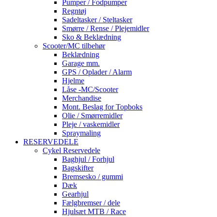
Pumper / Fodpumper
Regntøj
Sadeltasker / Steltasker
Smørre / Rense / Plejemidler
Sko & Beklædning
Scooter/MC tilbehør
Beklædning
Garage mm.
GPS / Oplader / Alarm
Hjelme
Låse -MC/Scooter
Merchandise
Mont. Beslag for Topboks
Olie / Smørremidler
Pleje / vaskemidler
Spraymaling
RESERVEDELE
Cykel Reservedele
Baghjul / Forhjul
Bagskifter
Bremsesko / gummi
Dæk
Gearhjul
Fælgbremser / dele
Hjulsæt MTB / Race