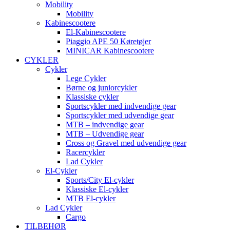
Mobility
Mobility
Kabinescootere
El-Kabinescootere
Piaggio APE 50 Køretøjer
MINICAR Kabinescootere
CYKLER
Cykler
Lege Cykler
Børne og juniorcykler
Klassiske cykler
Sportscykler med indvendige gear
Sportscykler med udvendige gear
MTB – indvendige gear
MTB – Udvendige gear
Cross og Gravel med udvendige gear
Racercykler
Lad Cykler
El-Cykler
Sports/City El-cykler
Klassiske El-cykler
MTB El-cykler
Lad Cykler
Cargo
TILBEHØR