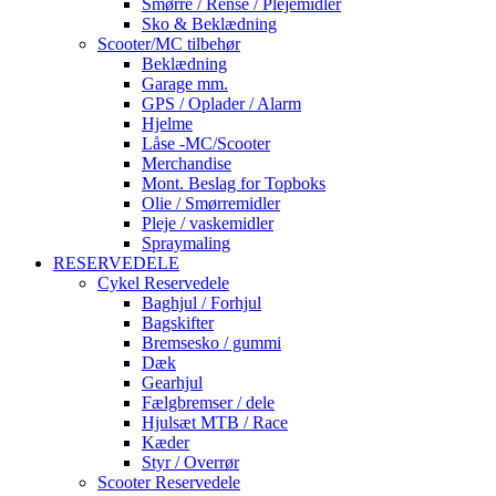
Smørre / Rense / Plejemidler
Sko & Beklædning
Scooter/MC tilbehør
Beklædning
Garage mm.
GPS / Oplader / Alarm
Hjelme
Låse -MC/Scooter
Merchandise
Mont. Beslag for Topboks
Olie / Smørremidler
Pleje / vaskemidler
Spraymaling
RESERVEDELE
Cykel Reservedele
Baghjul / Forhjul
Bagskifter
Bremsesko / gummi
Dæk
Gearhjul
Fælgbremser / dele
Hjulsæt MTB / Race
Kæder
Styr / Overrør
Scooter Reservedele