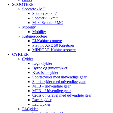
SCOOTERE
Scootere / MC
Scooter 30 km/t
Scooter 45 km/t
Maxi Scooter / MC
Mobility
Mobility
Kabinescootere
El-Kabinescootere
Piaggio APE 50 Køretøjer
MINICAR Kabinescootere
CYKLER
Cykler
Lege Cykler
Børne og juniorcykler
Klassiske cykler
Sportscykler med indvendige gear
Sportscykler med udvendige gear
MTB – indvendige gear
MTB – Udvendige gear
Cross og Gravel med udvendige gear
Racercykler
Lad Cykler
El-Cykler