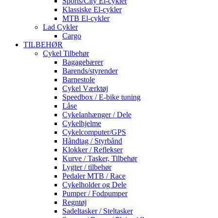
Sports/City El-cykler
Klassiske El-cykler
MTB El-cykler
Lad Cykler
Cargo
TILBEHØR
Cykel Tilbehør
Bagagebærer
Barends/styrender
Barnestole
Cykel Værktøj
Speedbox / E-bike tuning
Låse
Cykelanhænger / Dele
Cykelhjelme
Cykelcomputer/GPS
Håndtag / Styrbånd
Klokker / Reflekser
Kurve / Tasker, Tilbehør
Lygter / tilbehør
Pedaler MTB / Race
Cykelholder og Dele
Pumper / Fodpumper
Regntøj
Sadeltasker / Steltasker