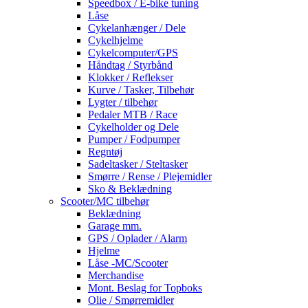
Speedbox / E-bike tuning
Låse
Cykelanhænger / Dele
Cykelhjelme
Cykelcomputer/GPS
Håndtag / Styrbånd
Klokker / Reflekser
Kurve / Tasker, Tilbehør
Lygter / tilbehør
Pedaler MTB / Race
Cykelholder og Dele
Pumper / Fodpumper
Regntøj
Sadeltasker / Steltasker
Smørre / Rense / Plejemidler
Sko & Beklædning
Scooter/MC tilbehør
Beklædning
Garage mm.
GPS / Oplader / Alarm
Hjelme
Låse -MC/Scooter
Merchandise
Mont. Beslag for Topboks
Olie / Smørremidler