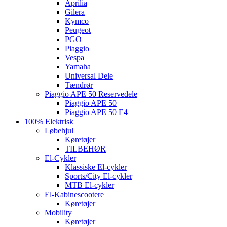
Aprilia
Gilera
Kymco
Peugeot
PGO
Piaggio
Vespa
Yamaha
Universal Dele
Tændrør
Piaggio APE 50 Reservedele
Piaggio APE 50
Piaggio APE 50 E4
100% Elektrisk
Løbehjul
Køretøjer
TILBEHØR
El-Cykler
Klassiske El-cykler
Sports/City El-cykler
MTB El-cykler
El-Kabinescootere
Køretøjer
Mobility
Køretøjer