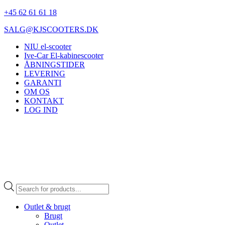
+45 62 61 61 18
SALG@KJSCOOTERS.DK
NIU el-scooter
Ive-Car El-kabinescooter
ÅBNINGSTIDER
LEVERING
GARANTI
OM OS
KONTAKT
LOG IND
Products
search
Outlet & brugt
Brugt
Outlet