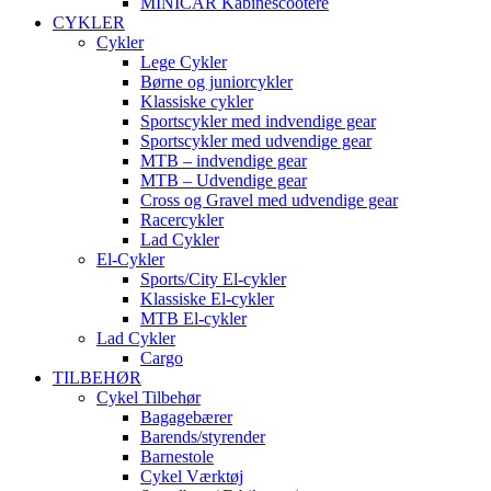
MINICAR Kabinescootere
CYKLER
Cykler
Lege Cykler
Børne og juniorcykler
Klassiske cykler
Sportscykler med indvendige gear
Sportscykler med udvendige gear
MTB – indvendige gear
MTB – Udvendige gear
Cross og Gravel med udvendige gear
Racercykler
Lad Cykler
El-Cykler
Sports/City El-cykler
Klassiske El-cykler
MTB El-cykler
Lad Cykler
Cargo
TILBEHØR
Cykel Tilbehør
Bagagebærer
Barends/styrender
Barnestole
Cykel Værktøj