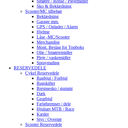
Smørre / Rense / Plejemidler
Sko & Beklædning
Scooter/MC tilbehør
Beklædning
Garage mm.
GPS / Oplader / Alarm
Hjelme
Låse -MC/Scooter
Merchandise
Mont. Beslag for Topboks
Olie / Smørremidler
Pleje / vaskemidler
Spraymaling
RESERVEDELE
Cykel Reservedele
Baghjul / Forhjul
Bagskifter
Bremsesko / gummi
Dæk
Gearhjul
Fælgbremser / dele
Hjulsæt MTB / Race
Kæder
Styr / Overrør
Scooter Reservedele