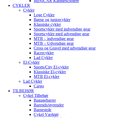
MINICAR Kabinescootere
CYKLER
Cykler
Lege Cykler
Børne og juniorcykler
Klassiske cykler
Sportscykler med indvendige gear
Sportscykler med udvendige gear
MTB – indvendige gear
MTB – Udvendige gear
Cross og Gravel med udvendige gear
Racercykler
Lad Cykler
El-Cykler
Sports/City El-cykler
Klassiske El-cykler
MTB El-cykler
Lad Cykler
Cargo
TILBEHØR
Cykel Tilbehør
Bagagebærer
Barends/styrender
Barnestole
Cykel Værktøj