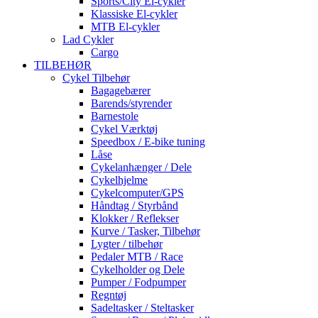
Sports/City El-cykler
Klassiske El-cykler
MTB El-cykler
Lad Cykler
Cargo
TILBEHØR
Cykel Tilbehør
Bagagebærer
Barends/styrender
Barnestole
Cykel Værktøj
Speedbox / E-bike tuning
Låse
Cykelanhænger / Dele
Cykelhjelme
Cykelcomputer/GPS
Håndtag / Styrbånd
Klokker / Reflekser
Kurve / Tasker, Tilbehør
Lygter / tilbehør
Pedaler MTB / Race
Cykelholder og Dele
Pumper / Fodpumper
Regntøj
Sadeltasker / Steltasker