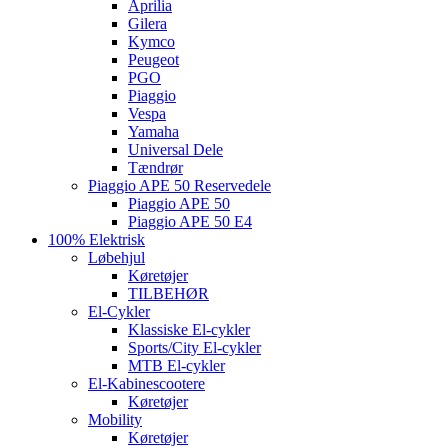
Aprilia
Gilera
Kymco
Peugeot
PGO
Piaggio
Vespa
Yamaha
Universal Dele
Tændrør
Piaggio APE 50 Reservedele
Piaggio APE 50
Piaggio APE 50 E4
100% Elektrisk
Løbehjul
Køretøjer
TILBEHØR
El-Cykler
Klassiske El-cykler
Sports/City El-cykler
MTB El-cykler
El-Kabinescootere
Køretøjer
Mobility
Køretøjer