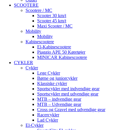
SCOOTERE
Scootere / MC
Scooter 30 km/t
Scooter 45 km/t
Maxi Scooter / MC
Mobility
Mobility
Kabinescootere
El-Kabinescootere
Piaggio APE 50 Køretøjer
MINICAR Kabinescootere
CYKLER
Cykler
Lege Cykler
Børne og juniorcykler
Klassiske cykler
Sportscykler med indvendige gear
Sportscykler med udvendige gear
MTB – indvendige gear
MTB – Udvendige gear
Cross og Gravel med udvendige gear
Racercykler
Lad Cykler
El-Cykler