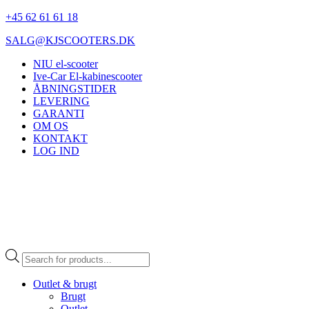
+45 62 61 61 18
SALG@KJSCOOTERS.DK
NIU el-scooter
Ive-Car El-kabinescooter
ÅBNINGSTIDER
LEVERING
GARANTI
OM OS
KONTAKT
LOG IND
Products
search
Outlet & brugt
Brugt
Outlet